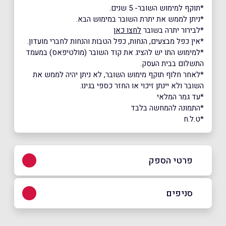
*תוקף למימוש השובר- 5 שנים.
*ניתן לממש את יתרת השובר במימוש הבא.
*לבירור יתרה בשובר
לחצו כאן
*אין כפל מבצעים, הנחות, כפל הטבות והנחות לחברי מועדון.
*למימוש התו יש להציג את קוד השובר (מולטיפאס) במעמד
התשלום בבית העסק.
*לאחר חלוף תוקף מימוש השובר, לא ניתן יהיה לממש את
השובר ולא יינתן זיכוי או החזר כספי בגינו.
*עד גמר המלאי
*התמונה להמחשה בלבד
*ט.ל.ח
פרטי הספק
04-615-0595
סניפים
בפייסבוק
כרמיאל