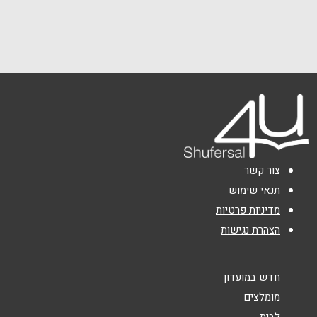
מתחם גן העיר כרמיאל החרושת 15
04-615-0595
שם מלא
*
טלפון
*
אימייל
*
צור קשר
נושא
*
תנאי שימוש
מדיניות פרטיות
אנא חזרו אלי בקשר ל...
הצהרת נגישות
הודעה
*
חדש במועדון
מומלצים