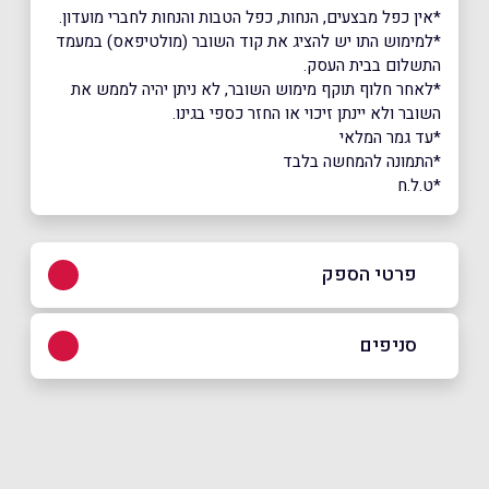
*אין כפל מבצעים, הנחות, כפל הטבות והנחות לחברי מועדון.
*למימוש התו יש להציג את קוד השובר (מולטיפאס) במעמד
התשלום בבית העסק.
*לאחר חלוף תוקף מימוש השובר, לא ניתן יהיה לממש את
השובר ולא יינתן זיכוי או החזר כספי בגינו.
*עד גמר המלאי
*התמונה להמחשה בלבד
*ט.ל.ח
פרטי הספק
0507714171
סניפים
באתר
אשקלון
רחוב הכרם שוק עירוני אשקלון
0507714171