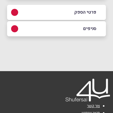
פרטי הספק
סניפים
04-8747445
קרית מוצקין
באתר
החשמונאים 79
04-8747445
שם מלא
*
טלפון
*
אימייל
*
צור קשר
תנאי שימוש