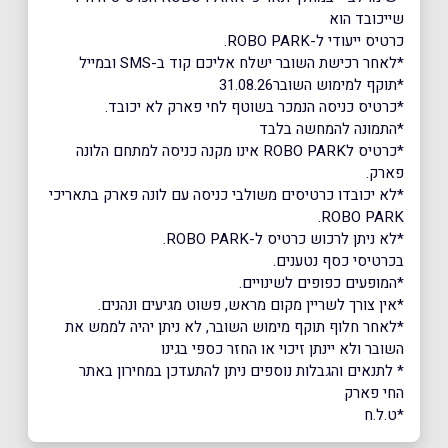
שייכובד הוא
כרטיס ייעודי ל-ROBO PARK.
*לאחר רכישת השובר ישלח אליכם קוד ב-SMS ובמייל
*תוקף למימוש השובר31.08.26
*כרטיס כניסה הנמכר בשוטף לחי פארק לא יכובד.
*התמונה להמחשה בלבד
*כרטיס לROBO PARK אינו מקנה כניסה למתחם הלונה
פארק.
*לא יכובדו כרטיסים משולבי כניסה עם לונה פארק בתאריכי
ROBO PARK.
*לא ניתן לרכוש כרטיס ל-ROBO PARK.
בכרטיסי כסף נטענים.
*המופעים כפופים לשינויים.
*אין צורך לשריין מקום מראש, פשוט מגיעים ונהנים.
*לאחר חלוף תוקף מימוש השובר, לא ניתן יהיה לממש את
השובר ולא יינתן זיכוי או החזר כספי בגינו
* לתנאים והגבלות נוספים ניתן להתעדכן במחירון באתר
החי פארק
*ט.ל.ח