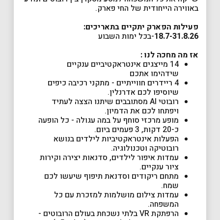
באווירה הייחודית של החי פארק.
פעילות הפארק יתקיים בתאריכים:
18.7-31.8.26
-בכל ימות השבוע
אז מה מחכה לנו :
14 מייצגים אינטראקטיביים ענקיים
שידהימו אתכם
4 ריידרים חווייתיים - מתקני רכיבה כיפים
שיוסיפו לכם אדרנלין.
רובוטי AI מסתובבים שיתנו הצצה לעתיד
ויפתחו לכם את הדמיון.
מופע מרכזי סוחף על במה עגולה - כל הופעה
כ-20 דקות, 3 פעמים ביום.
הפעלות אינטראקטיביות לילדים בנושא
רובוטיקה וטכנולוגיה.
עמדות איפור לילדים, סדנאות יצירה וקירות
ציור ענקיים.
מתחם ריקודים וסדנאת תיפוף שיעשו לכם
שמח.
עמדות צילום מושלמות למזכרת עם כל
המשפחה.
הרפתקת VR בלתי נשכחת בעולם הרובוטים -