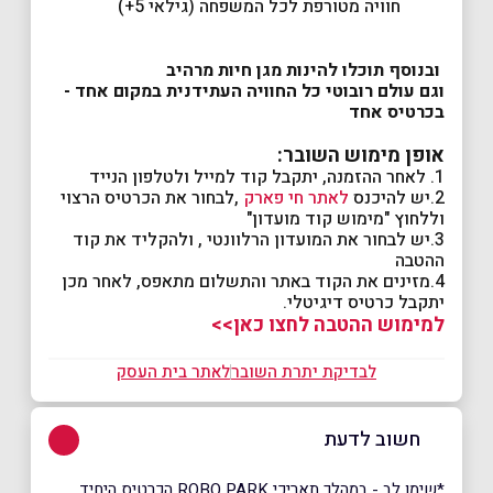
חוויה מטורפת לכל המשפחה (גילאי 5+)
ובנוסף תוכלו להינות מגן חיות מרהיב
וגם עולם רובוטי
כל החוויה העתידנית במקום אחד -
בכרטיס אחד
אופן מימוש השובר:
1. לאחר ההזמנה, יתקבל קוד למייל ולטלפון הנייד
2.יש להיכנס
לאתר חי פארק
,לבחור את הכרטיס הרצוי
וללחוץ "מימוש קוד מועדון"
3.יש לבחור את המועדון הרלוונטי , ולהקליד את קוד
ההטבה
4.מזינים את הקוד באתר והתשלום מתאפס, לאחר מכן
יתקבל כרטיס דיגיטלי.
למימוש ההטבה לחצו כאן>>
לבדיקת יתרת השובר
לאתר בית העסק
חשוב לדעת
*שימו לב - במהלך תאריכי ROBO PARK הכרטיס היחיד