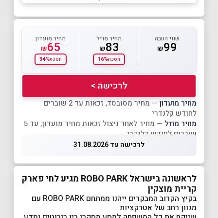
שווי הטבה
מחיר מוזל
מחיר מועדון
65
83
99
₪
₪
₪
34%
16%
חסכת
חסכת
לרכישה >
מחיר מועדון
— מחיר מסובסד, זכאות עד 2 שוברים
לחודש קלנדרי
מחיר מוזל
— מחיר לאחר ניצול זכאות מחיר מועדון, עד 5
שוברים לחודש קלנדרי
לרכישה עד 31.08.2026
לראשונה בישראל ROBO PARK מגיע לחי פארק
קריית מוצקין
בקיץ הקרוב המבקרים ייהנו ממתחם ROBO PARK עם
מגוון רחב של אטרקציות
שייקח את כל המשפחה למסע מסקרן בין רובוטים ומדע