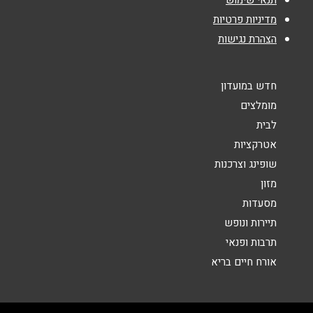
נושא
*
מדיניות פרטיות
הצהרת נגישות
אנא חזרו אלי בקשר ל...
הודעה
*
חדש במועדון
מומלצים
לבית
אטרקציות
שופינג וצרכנות
מזון
שליחה
מסעדות
תיירות ונופש
תרבות ופנאי
אורח חיים בריא