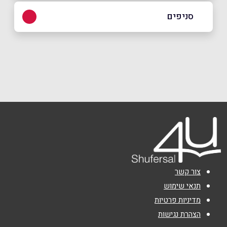
08-6680066
סניפים
באתר
בפייסבוק
באינסטגרם
גדרה
שכביץ 5
08-6680066
שם מלא
*
טלפון
*
אימייל
*
צור קשר
נושא
*
תנאי שימוש
מדיניות פרטיות
אנא חזרו אלי בקשר ל...
הצהרת נגישות