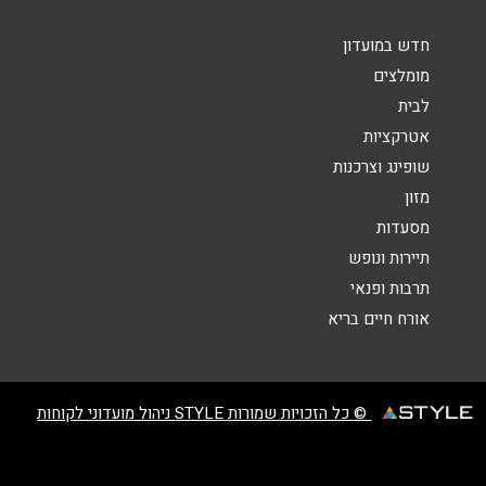
הודעה
*
חדש במועדון
מומלצים
לבית
אטרקציות
שופינג וצרכנות
שליחה
מזון
מסעדות
תיירות ונופש
תרבות ופנאי
אורח חיים בריא
© כל הזכויות שמורות STYLE ניהול מועדוני לקוחות