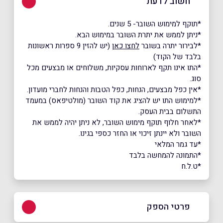
חשוב לדעת
*תוקף למימוש השובר- 5 שנים.
*ניתן לממש את יתרת השובר במימוש הבא.
*לבירור יתרה בשובר
לחצו כאן
(יש להזין 9 ספרות ראשונות
בלבד של הקוד)
*התו אינו תקף לארוחות עסקיות, משלוחים או מבצעים מכל
סוג.
*אין כפל מבצעים, הנחות, כפל הטבות והנחות לחברי מועדון.
*למימוש התו יש להציג את קוד השובר (מולטיפאס) במעמד
התשלום בבית העסק.
*לאחר חלוף תוקף מימוש השובר, לא ניתן יהיה לממש את
השובר ולא יינתן זיכוי או החזר כספי בגינו.
*עד גמר המלאי
*התמונה להמחשה בלבד
*ט.ל.ח
פרטי הספק