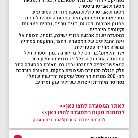
בפרויקט ייחודי של מלון ספא בוטיק בגדרה נמצאת
מסעדת אברטו ביסטרו.
מסעדת אברטו כוללת מטבח מודרני, המשתמש
בחקלאות עונתית ומקומית. במסעדה תוכלו ליהנות
ממגוון ארוחות, פסטות, דגים טריים, נתחים מיושנים
וקינוחים מיוחדים.
במסעדה ישנם ארבעה אזורי ישיבה, בוסתן, הצופה אל
גינת התבלינים של המסעדה. החצר, המוקפת צמחייה
ומשרה אווירה פסטורלית.
אזור הלאונג' בר, הכולל בר ישיבה נמוך וספות. חלל
המסעדה המרכזי, הכולל מטבח פתוח וחלון רחב
המאפשר צפייה למתרחש במטבח. תאורת המסעדה הינה
חלק מגולת הכותרת העיצובית במקום, התאורה מורכבת
מכ- 200 מנורות קריסטל עתיקות וחדשות שנתלו
בפריסה מיוחדת ויוצרות שנדליר ענק ומרהיב.
לאתר המסעדה לחצו כאן>>
להזמנת מקום במסעדה לחצו כאן>>
לבדיקת יתרת השובר
לאתר בית העסק