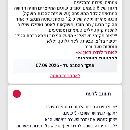
צמחים, פירות ותבלינים.
מגוון של 6 טעמים וסוגים שונים המייצרים חוויה חדשה
המתאימה לכל המשפחה (20 שניות להכנת משקה).
הכנה מהירה וקלה של כ-12 כוסות שתיה מבקבוק אחד:
תה קר מרענן, תה מוגז, משקאות לאטה ואפילו שילוב
להכנת קוקטיילים טעימים ומפתיעים.
*ייצור מקומי ישראלי - מפעל הייצור נמצא ברמת הגולן
*כשר בד"צ, טבעוני, ללא גלוטן, וללא
תוספות טעם וריח.
לאתר לחצו כאן >>
לרכישת השוברים:
תוקף ההטבה עד - 07.09.2026
לאתר בית העסק
חשוב לדעת
*משלוחים עד בית הלקוח בתוספת תשלום
*תוקף למימוש השובר- 5 שנים.
*ניתן לממש את יתרת השובר במימוש הבא.
*לבירור יתרה בשובר
לחצו כאן
(יש להזין 9 ספרות ראשונות