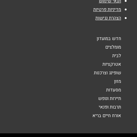
נושא
*
תנאי שימוש
מדיניות פרטיות
אנא חזרו אלי בקשר ל...
הצהרת נגישות
הודעה
*
חדש במועדון
מומלצים
לבית
אטרקציות
שופינג וצרכנות
שליחה
מזון
מסעדות
תיירות ונופש
תרבות ופנאי
אורח חיים בריא