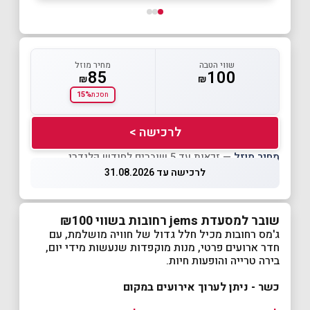
שווי הטבה
מחיר מוזל
85
100
₪
₪
15%
חסכת
לרכישה >
מחיר מוזל
— זכאות עד 5 שוברים לחודש קלנדרי
לרכישה עד 31.08.2026
שובר למסעדת jems רחובות בשווי ₪100
ג'מס רחובות מכיל חלל גדול של חוויה מושלמת, עם
חדר ארועים פרטי, מנות מוקפדות שנעשות מידי יום,
בירה טרייה והופעות חיות.
כשר - ניתן לערוך אירועים במקום