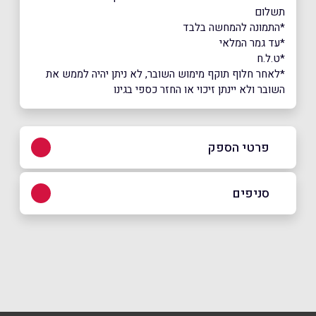
תשלום
*התמונה להמחשה בלבד
*עד גמר המלאי
*ט.ל.ח
*לאחר חלוף תוקף מימוש השובר, לא ניתן יהיה לממש את
השובר ולא יינתן זיכוי או החזר כספי בגינו
פרטי הספק
03-6506500
סניפים
חולון
שם מלא
*
מפרץ שלמה 66 מפרץ שלמה 66
03-6506500
טלפון
*