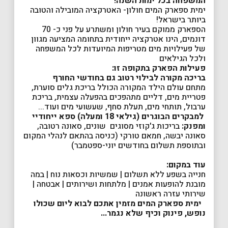
המשפחה בכל ימות השנה!
ימית ספארק המים חולון- האטרקציה המובילה והטובה
ביותר בישראל!
הספארק ממוקם בעיר חולון ומשתרע על פני כ- 70
דונמים, הינו אטרקציה ייחודית בתחומה המציעה מגוון
של פעילויות מים מטריפות המיועדות לכל המשפחה
ולכל הגילאים
פעילות הפארק בתקופה זו:
בריכה מקורה לבילוי רטוב גם בחודשי החורף
מתחם עולם הילד המקורה הכולל בריכת גלים סוערת,
פטריית מים, דליים מתהפכים בהפעלה עצמית, בריכת
ערבול, תותחי מים, תעלת סחף, שעשועי מים ועוד...
למבקרים הבוגרים (גילאי 18 ומעלה) ספא ייחודיי
ומפנק:
בריכות ג'קוזי מסוגים שונים, סאונה רטובה,
סאונה יבשה, חמאם טורקי (כניסה בהתאם לנהלי המקום
ובתוספת תשלום בחודשים יוני-ספטמבר)
עוד במקום:
חנייה בשפע ללא תשלום | שמשיות וכסאות נוח | במה
מובנת להופעות אמנים | מלתחות ושירותים | אבטחה |
שירותי עזרה ראשונה
ימית ספארק המים מזמין אתכם לבוא ליום שכולו
נופש, פינוק וכיף שלא נגמר...