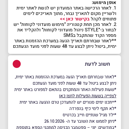
אופן מימוש:
1. לאחר הרכישה באתר המועדון יש לגשת לאתר ימית
ולשריין מקום לתאריך נבחר, מתוך תאריכים לימים
פתוחים לקהל
בקישור כאן >>
2. לאחר מכן תחת קטגוריה "מימוש מועדוני לקוחות" יש
לבחור ב-"STYLE ניהול מועדוני לקוחות" ולהקליד את
מספר הקוד שהתקבל בSMS
**לאחר שבחרתם תאריך הגעה במערכת ההזמנות באתר
ימית, ביטול ניתן לבצע עד 48 שעות לפני מועד הגעתכם
חשוב לדעת
*לאחר שבחרתם תאריך הגעה במערכת ההזמנות באתר ימית,
ניתן לבצע ביטול עד 48 שעות לפני מועד הגעתכם
*שעות פעילות האתר והמתקנים בהתאם למפורט באתר ימית
לצפייה בשעות הפעילות לחצו כאן
*ייתכנו ימים סגורים יש להתעדכן טרם ההגעה באתר ימית
*לא תקף לימי כיף בהפרדה
*ילד מגיל שנתיים חייב בכרטיס
*ניתן לממש את השובר עד ה- 26.10.2026
*בחודשים: יוני – ספטמבר הכניסה למתקני הספא בתוספת