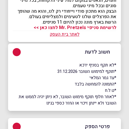
וחמים, הנאפים במקום למול עיני הלקוחות, בכל מיני
סוגים ובכל מיני טעמים.
הבצק הוא מתכון סודי וייחודי רק לנו, והוא מה שהופך
את הפרצלים שלנו לטעימים ולמצליחים בעולם.
הרשת בארץ מונה נכון להיום 11 סניפים.
לרשימת סניפי Mr. Pretzels לחצו כאן >>
לאתר בית העסק
חשוב לדעת
*לא תקף בסניף ירכא
*תוקף למימוש השובר 31.12.2026
*עד גמר המלאי
*התמונה להמחשה בלבד
*ט.ל.ח
*לאחר חלוף תוקף מימוש השובר, לא ניתן יהיה לממש את
השובר ולא יינתן זיכוי או החזר כספי בגינו
פרטי הספק