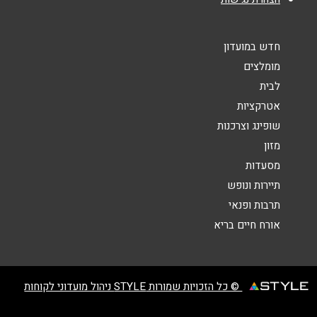
קרית אונו
חדש במועדון
שלמה המלך 37
מומלצים
לבית
שליחה
אטרקציות
גני מודיעין
שופינג וצרכנות
מזון
קניון עזריאלי מודיעין לב העיר 2
מסעדות
תיירות ונופש
חיפה
תרבות ופנאי
אורח חיים בריא
עופר גרנד קניון דרך שמחה גולן 54
04-6205154
© כל הזכויות שמורות STYLE ניהול מועדוני לקוחות
גבעתיים