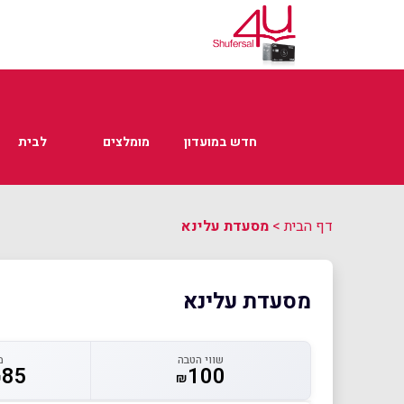
חדש במועדון
מומלצים
לבית
דף הבית
>
מסעדת עלינא
מסעדת עלינא
שווי הטבה
מ
85
100
₪
₪