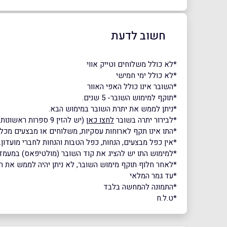
חשוב לדעת
*לא כולל משלוחים וטייק אווי
*לא כולל ימי חמישי
*השובר אינו כולל האפי האוור
*תוקף למימוש השובר- 5 שנים.
*ניתן לממש את יתרת השובר במימוש הבא.
*לבירור יתרה בשובר
לחצו כאן
(יש להזין 9 ספרות ראשונות בלבד של הקוד)
*התו אינו תקף לארוחות עסקיות, משלוחים או מבצעים מכל 
*אין כפל מבצעים, הנחות, כפל הטבות והנחות לחברי מועדון.
*למימוש התו יש להציג את קוד השובר (מולטיפאס) במעמד
*לאחר חלוף תוקף מימוש השובר, לא ניתן יהיה לממש את השוב
*עד גמר המלאי
*התמונה להמחשה בלבד
*ט.ל.ח