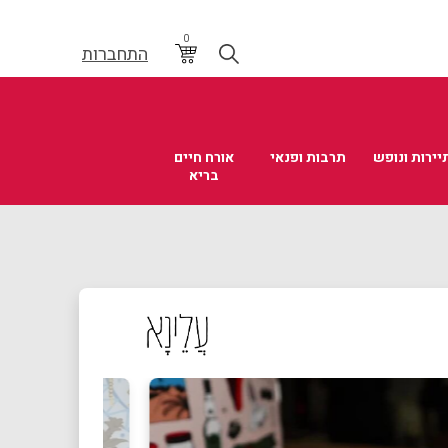
0
התחברות
יירות ונופש
תרבות ופנאי
אורח חיים
בריא