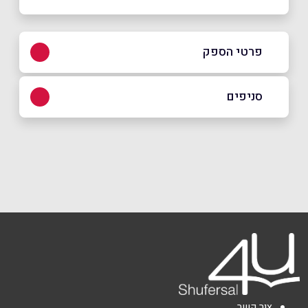
פרטי הספק
077-2315683
סניפים
באתר
באינסטגרם
תל אביב
יהודה הלוי 46
077-2315683
שם מלא
*
טלפון
*
אימייל
*
צור קשר