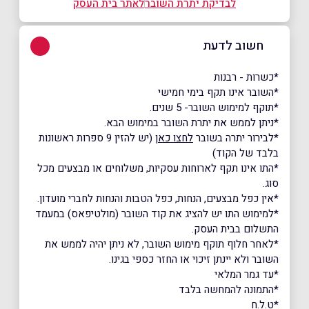
לבדיקת יתרת השובר
לאתר בית העסק
חשוב לדעת
*כשרות - רבנות
*השובר אינו תקף בימי חמישי
*תוקף למימוש השובר- 5 שנים.
*ניתן לממש את יתרת השובר במימוש הבא.
*לבירור יתרה בשובר
לחצו כאן
(יש להזין 9 ספרות ראשונות
בלבד של הקוד)
*התו אינו תקף לארוחות עסקיות, משלוחים או מבצעים מכל
סוג.
*אין כפל מבצעים, הנחות, כפל הטבות והנחות לחברי מועדון.
*למימוש התו יש להציג את קוד השובר (מולטיפאס) במעמד
התשלום בבית העסק.
*לאחר חלוף תוקף מימוש השובר, לא ניתן יהיה לממש את
השובר ולא יינתן זיכוי או החזר כספי בגינו.
*עד גמר המלאי
*התמונה להמחשה בלבד
*ט.ל.ח