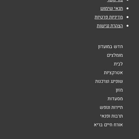
נושא
*
תנאי שימוש
מדיניות פרטיות
אנא חזרו אלי בקשר ל...
הצהרת נגישות
הודעה
*
חדש במועדון
מומלצים
לבית
אטרקציות
שופינג וצרכנות
שליחה
מזון
מסעדות
תיירות ונופש
תרבות ופנאי
אורח חיים בריא