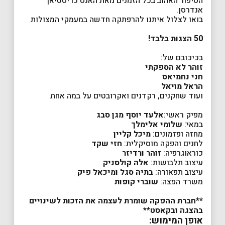
הסיפור האהוב בכל הזמנים מאת האנס כריסטיאן
אנדרסן.
בואו לצלול איתנו להרפתקה חדשה במעמקי המצולות
50
הצגות בלבד
!
בכיכובם של:
זוהר לא הספקתי
חני נחמיאס
הראל מויאל
ועוד שחקנים, רקדנים ואקרובטים על במה אחת
מפיק ראשי:
אלעד יוסף מגן סבג
במאי:
שלומי אלימלך
מחזה ופזמונים:
מיכל קליין
לחנים והפקה מוסיקלית:
חזי שקד
כוראוגרפיה:
זוהר ורדיזר
עיצוב תלבושות:
אלה קולסניק
עיצוב תפאורה:
בתיה סגל ומיכאל פיק
משרד הפצה:
שוברי קופות
**
חברת ההפקה שומרת לעצמה את הזכות לשינויים
בהצגה ובקאסט
**
אופן המימוש: