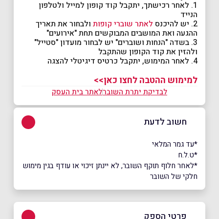
1. לאחר רכישתך, יתקבל קוד קופון למייל ולטלפון
הנייד
2. יש להיכנס
לאתר שוברי קופות
ולבחור את תאריך
ההגעה ואת המושבים המבוקשים תחת "אירועים"
3. בשדה "הנחות ושוברים" יש לבחור מועדון "סטייל"
ולהזין את קוד הקופון שהתקבל
4. לאחר המימוש, יתקבל כרטיס דיגיטלי להצגה
למימוש ההטבה לחצו כאן>>
לבדיקת יתרת השובר
לאתר בית העסק
חשוב לדעת
*עד גמר המלאי
*ט.ל.ח
*לאחר חלוף תוקף השובר, לא יינתן זיכוי או עודף בגין מימוש
חלקי של השובר
פרטי הספק