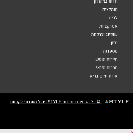
חדש במועדון
הודעה
*
מומלצים
לבית
אטרקציות
שופינג וצרכנות
מזון
מסעדות
שליחה
תיירות ונופש
תרבות ופנאי
אורח חיים בריא
© כל הזכויות שמורות STYLE ניהול מועדוני לקוחות
<