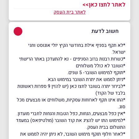
לאתר לחצו כאן>>
לאתר בית העסק
חשוב לדעת
*לא תקף בסניף אילת בחודשי הקיץ יולי אוגוסט וחגי
ישראל.
*כשרות רבנות ברוב הסניפים - נא להתעדכן באתר הרישתי
*השובר לא כולל משלוחים
*תוקף למימוש השובר- 5 שנים.
*ניתן לממש את יתרת השובר במימוש הבא.
*לבירור יתרה בשובר לחצו כאן (יש להזין 9 ספרות ראשונות
בלבד של הקוד)
*התו אינו תקף לארוחות עסקיות, משלוחים או מבצעים מכל
סוג.
*אין כפל מבצעים, הנחות, כפל הטבות והנחות לחברי מועדון.
*למימוש התו יש להציג את קוד השובר (מולטיפאס) במעמד
התשלום בבית העסק.
*לאחר חלוף תוקף מימוש השובר, לא ניתן יהיה לממש את