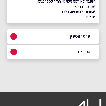
השובר ולא יינתן זיכוי או החזר כספי בגינו.
*עד גמר המלאי
*התמונה להמחשה בלבד
*ט.ל.ח
פרטי הספק
באתר
בפייסבוק
באינסטגרם
סניפים
אשקלון
מרכז מסחרי גלובוס סנטר אשקלון צומת,
שם מלא
*
מבקיעים
08-6672070
טלפון
*
ירושלים
אימייל
*