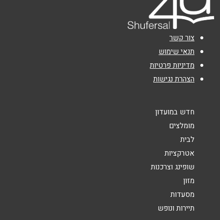
דרך חברון 101
02-5479090
נושא
*
צור קשר
אנא חזרו אלי בקשר ל...
תנאי שימוש
מדיניות פרטיות
אילת
הודעה
*
הצהרת נגישות
מרכז תיירות, מפלס תחתון
08-9327747
חדש במועדון
מומלצים
לבית
באר שבע
שליחה
אטרקציות
שופינג וצרכנות
מתחם ביג , חיל ההנדסה 1
מזון
08-6430353
מסעדות
תיירות ונופש