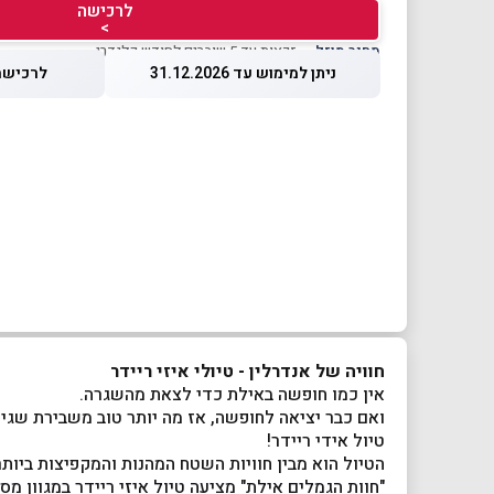
לרכישה
>
מחיר מוזל
— זכאות עד 5 שוברים לחודש קלנדרי
ניתן למימוש עד 31.12.2026
לרכישה עד 26
חוויה של אנדרלין - טיולי איזי ריידר
אין כמו חופשה באילת כדי לצאת מהשגרה.
ואם כבר יציאה לחופשה, אז מה יותר טוב משבירת שגיר
טיול אידי ריידר!
הטיול הוא מבין חוויות השטח המהנות והמקפיצות ביות
"חוות הגמלים אילת" מציעה טיול איזי ריידר במגוון מ