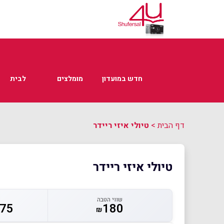
חדש במועדון
מומלצים
לבית
דף הבית
>
טיולי איזי ריידר
טיולי איזי ריידר
שווי הטבה
75
180
₪