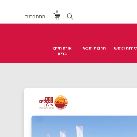
0
התחברות
יירות ונופש
תרבות ופנאי
אורח חיים
בריא