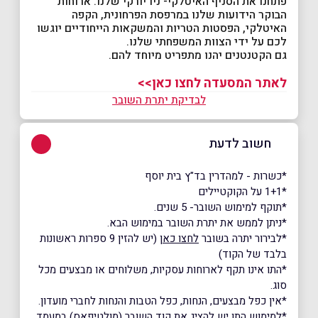
פתחנו את הסניף האיטלקי- ניו יורקי שלנו. ארוחות
הבוקר הידועות שלנו במרפסת הפרחונית, הקפה
האיטלקי, הפסטות הטריות והמשקאות הייחודיים יוגשו
לכם על ידי הצוות המשפחתי שלנו.
גם הקטנטנים יהנו מתפריט מיוחד להם.
לאתר המסעדה לחצו כאן>>
לבדיקת יתרת השובר
חשוב לדעת
*כשרות - למהדרין בד"ץ בית יוסף
*1+1 על הקוקטיילים
*תוקף למימוש השובר- 5 שנים.
*ניתן לממש את יתרת השובר במימוש הבא.
*לבירור יתרה בשובר
לחצו כאן
(יש להזין 9 ספרות ראשונות
בלבד של הקוד)
*התו אינו תקף לארוחות עסקיות, משלוחים או מבצעים מכל
סוג.
*אין כפל מבצעים, הנחות, כפל הטבות והנחות לחברי מועדון.
*למימוש התו יש להציג את קוד השובר (מולטיפאס) במעמד