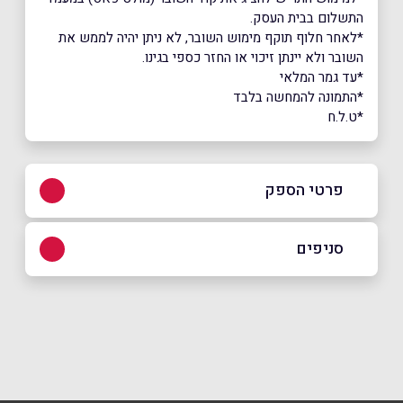
התשלום בבית העסק.
*לאחר חלוף תוקף מימוש השובר, לא ניתן יהיה לממש את
השובר ולא יינתן זיכוי או החזר כספי בגינו.
*עד גמר המלאי
*התמונה להמחשה בלבד
*ט.ל.ח
פרטי הספק
08-6806969
סניפים
בפייסבוק
באינסטגרם
קריית גת
דרך הדרום 22
08-6806969
שם מלא
*