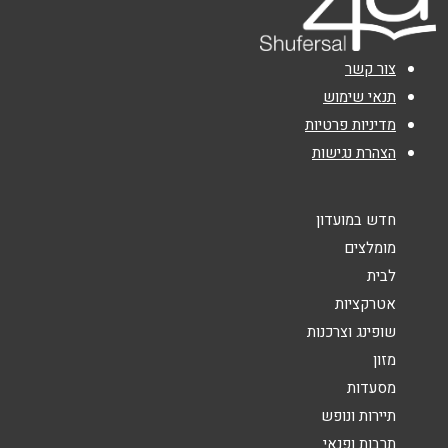
טלפון
*
צור קשר
אימייל
*
תנאי שימוש
מדיניות פרטיות
הצהרת נגישות
נושא
*
אנא חזרו אלי בקשר ל...
חדש במועדון
הודעה
*
מומלצים
לבית
אטרקציות
שופינג וצרכנות
מזון
מסעדות
שליחה
תיירות ונופש
תרבות ופנאי