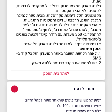
אביב
בלונה פארק תמצאו מגוון גדול של מתקנים לגדולים,
לקטנים ולאוהבי האקסטרים.
הקטנטנים יוכל ליהנות מקרוסלות, מבית ספר לנהיגה,
מגלגל הענק, מרכבת שדים וממכוניות מתנגשות.
אוהבי האקסטרים יוכלו לגעת בעננים עם ה"בלייק
ממבה" , לטוס עם ה"אנקונדה", לרחף ב"טופ ספין"
להתהפך ב- 360 מעלות עם ה"דה קינג" ולגעת בעננים
ב"סטאר פלייר".
אז ניפגש לכיף שלא נגמר בלונה פארק תל אביב
אופן מימוש:
1. לאחר רכישת השובר באתר המועדון יתקבל קוד ב-
SMS
2. יש לממש את הקוד בכניסה ללונה פארק
לאתר בית העסק
חשוב לדעת
*ניתן לממש שובר בימים שהאתר פתוח לקהל הרחב
*חייב בתשלום מגובה 100 ס"מ
*לא תקף בימים סגורים