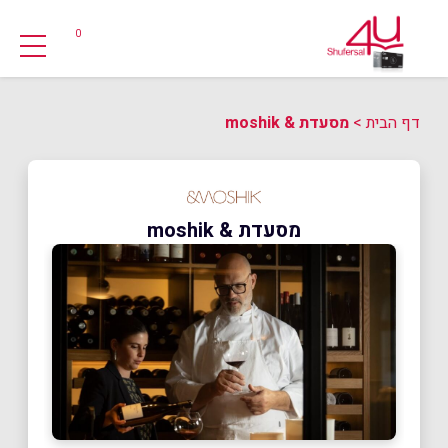
0
דף הבית
>
מסעדת & moshik
מסעדת & moshik