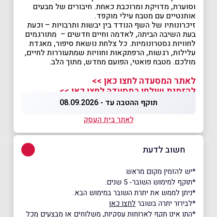
וסוערת, מדויקת ומרוכבת כאחת. חיבורים של מבעים
אותנטיים עם מטבח עילי מוקפד.
זיכרונותיו של השף הנודד בין יבשות ותרבויות – וכעת
בעת השיבה הביתה, לאדמה וחיים חדשים – מתורגמים
לחוויות גסטרונומיות. כל צלחת נושאת סיפור, מאגדת
עלילות, רגשות, הרפתקאות וחוויות שמתעוררות לחיים,
מולכם. מטבח פואטי, הפועם מחדש, מתוך הלב.
לאתר המסעדה לחצו כאן >>
להזמנת שולחן במסעדה לחצו כאן >>
תוקף ההטבה עד - 08.09.2026
לאתר בית העסק
חשוב לדעת
*יש להזמין מקום מראש
*תוקף למימוש השובר- 5 שנים.
*ניתן לממש את יתרת השובר במימוש הבא.
*לבירור יתרה בשובר
לחצו כאן
*התו אינו תקף לארוחות עסקיות, משלוחים או מבצעים מכל