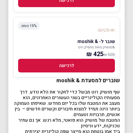
לרכישה
15% הנחה
שובר ל- & moshik
&מושיק מאת מושיק רוט
425 ₪
500 ₪
לרכישה
שוברים למסעדת & moshik
שף מושיק רוט מבשל כדי לחקור את הלא נודע. דרך
מסעותיו הקולינריים בשני העשורים האחרונים, הוא
מעצב את המטבח שלו בכל יום מחדש. שאיפתו העמוקה
ביותר הינה תמיד למצוא חיבורים וקשרים חדשים – בין
אנשים, תרבויות וטעמים.
המטבח של מושיק הוא פואטי, מלא רגש. אך גם עתיר
טכניקות, ידע וניסיון.
ביד אמן בוטחת הוא מייצר שפה קולינרית יצירתית