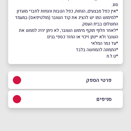
סוג.
*אין כפל מבצעים, הנחות, כפל הטבות והנחות לחברי מועדון.
*למימוש התו יש להציג את קוד השובר (מולטיפאס) במעמד
התשלום בבית העסק.
*לאחר חלוף תוקף מימוש השובר, לא ניתן יהיה לממש את
השובר ולא יינתן זיכוי או החזר כספי בגינו.
*עד גמר המלאי
*התמונה להמחשה בלבד
*ט.ל.ח
פרטי הספק
077-9386-111
סניפים
באתר
באינסטגרם
תל אביב
צבי סטרכילביץ 4