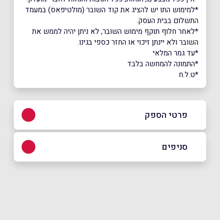
*למימוש התו יש להציג את קוד השובר (מולטיפאס) במעמד
התשלום בבית העסק.
*לאחר חלוף תוקף מימוש השובר, לא ניתן יהיה לממש את
השובר ולא יינתן זיכוי או החזר כספי בגינו.
*עד גמר המלאי
*התמונה להמחשה בלבד
*ט.ל.ח
פרטי הספק
050-3377887
סניפים
באתר
בפייסבוק
באינסטגרם
רחובות
כרמל 76
050-3377887
שם מלא
*