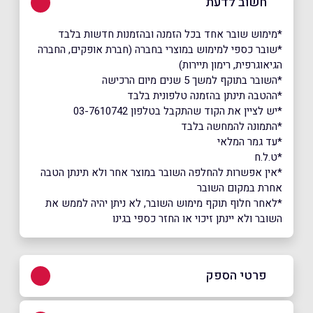
חשוב לדעת
*מימוש שובר אחד בכל הזמנה ובהזמנות חדשות בלבד
*שובר כספי למימוש במוצרי בחברה (חברת אופקים, החברה
הגיאוגרפית, רימון תיירות)
*השובר בתוקף למשך 5 שנים מיום הרכישה
*ההטבה תינתן בהזמנה טלפונית בלבד
*יש לציין את הקוד שהתקבל בטלפון 03-7610742
*התמונה להמחשה בלבד
*עד גמר המלאי
*ט.ל.ח
*אין אפשרות להחלפה השובר במוצר אחר ולא תינתן הטבה
אחרת במקום השובר
*לאחר חלוף תוקף מימוש השובר, לא ניתן יהיה לממש את
השובר ולא יינתן זיכוי או החזר כספי בגינו
פרטי הספק
03-7622400