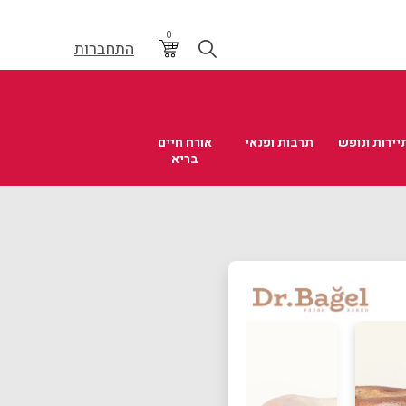
0
התחברות
יירות ונופש
תרבות ופנאי
אורח חיים
בריא