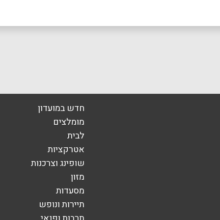
תל אביב
נמל תל אביב (מול הבבילון)
שונה
יורדי הסירה 1
אימייל
*
חדש במועדון
מומלצים
לבית
אטרקציות
שופינג וצרכנות
מזון
מסעדות
תיירות ונופש
תרבות ופנאי