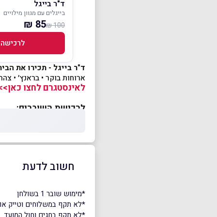
ד"ר בייגל
בייגלים עם מגוון מילויים
85 ₪
100 ₪
לרכישה
ד"ר בייגל - תכירו את הבי
ארוחות בוקר • בראנץ׳ • צהרי
לאינסטגרם לחצו כאן>>
לרכישת השוברים:
חשוב לדעת
*מימוש שובר 1 בשולחן
*לא תקף במשלוחים וטייק אוו
*לא תקף בחגים וחול המועד