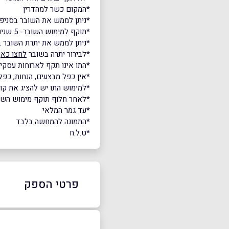
*המקום כשר למהדרין
*ניתן לממש את השובר בסניפים:
*תוקף למימוש השובר- 5 שנים.
*ניתן לממש את יתרת השובר ב
*לבירור יתרה בשובר
לחצו כאן
*התו אינו תקף לארוחות עסקיו
*אין כפל מבצעים, הנחות, כפל 
*למימוש התו יש להציג את ק
*לאחר חלוף תוקף מימוש השובר,
*עד גמר המלאי
*התמונה להמחשה בלבד
*ט.ל.ח
פרטי הספק
באינסטגרם