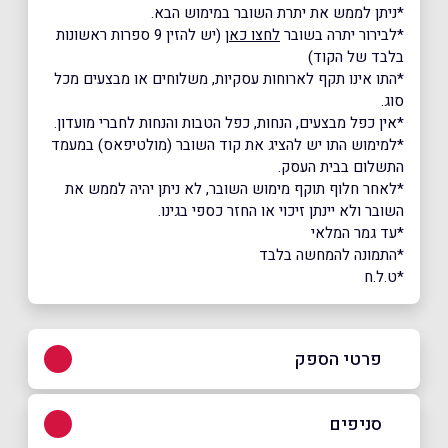
*ניתן לממש את יתרת השובר במימוש הבא.
*לבירור יתרה בשובר
לחצו כאן
(יש להזין 9 ספרות ראשונות
בלבד של הקוד)
*התו אינו תקף לארוחות עסקיות, משלוחים או מבצעים מכל
סוג.
*אין כפל מבצעים, הנחות, כפל הטבות והנחות לחברי מועדון.
*למימוש התו יש להציג את קוד השובר (מולטיפאס) במעמד
התשלום בבית העסק.
*לאחר חלוף תוקף מימוש השובר, לא ניתן יהיה לממש את
השובר ולא יינתן זיכוי או החזר כספי בגינו.
*עד גמר המלאי
*התמונה להמחשה בלבד
*ט.ל.ח
פרטי הספק
04-999-7373
סניפים