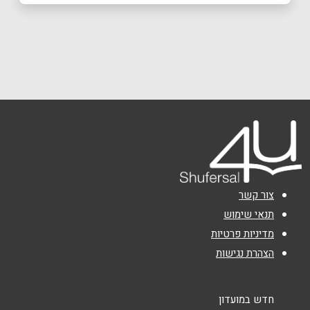
באתר
בפייסבוק
באינסטגרם
כרמיאל
שדרות קק"ל 92,
04-999-7373
שם מלא
*
טלפון
*
אימייל
*
צור קשר
נושא
*
תנאי שימוש
מדיניות פרטיות
אנא חזרו אלי בקשר ל...
הצהרת נגישות
הודעה
*
חדש במועדון