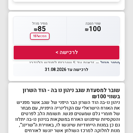
שווי הטבה
מחיר מוזל
85
100
₪
₪
15%
חסכת
לרכישה >
מחיר מוזל
— זכאות עד 5 שוברים לחודש קלנדרי
לרכישה עד 31.08.2026
שובר למסעדת שגב ניהון נו בה - הוד השרון
בשווי ₪100
ניהון נו-בה הוד השרון הבר היפני של שגב אשר מפגיש
את האורח הישראלי עם הקולינריה היפנית, עם מבחר
של חומרי גלם שמעטים פגשו. תשומת הלב לפרטים
והטקסיות שיפגוש האורח במשקאות בניהון נו-בה יתלוו
גם כן במנות הייחודיות שיוגשו לו, באווירת ה"שרינג",
מנות לחלוקה למרכז השולחן אשר יוגשו לאורחים