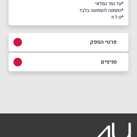
*עד גמר המלאי
*התמונה להמחשה בלבד
*ט.ל.ח
פרטי הספק
073-2665555
סניפים
באתר
בפייסבוק
באינסטגרם
הוד השרון
רח׳ הרקון 2,
073-2665555
שם מלא
*
טלפון
*