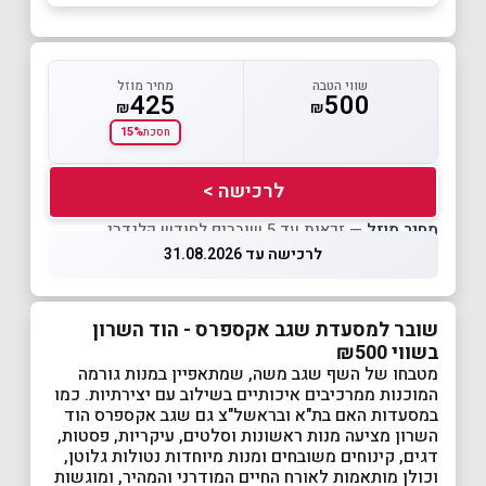
שווי הטבה
מחיר מוזל
425
500
₪
₪
15%
חסכת
לרכישה >
מחיר מוזל
— זכאות עד 5 שוברים לחודש קלנדרי
לרכישה עד 31.08.2026
שובר למסעדת שגב אקספרס - הוד השרון
בשווי ₪500
מטבחו של השף שגב משה, שמתאפיין במנות גורמה
המוכנות ממרכיבים איכותיים בשילוב עם יצירתיות. כמו
במסעדות האם בת"א ובראשל"צ גם שגב אקספרס הוד
השרון מציעה מנות ראשונות וסלטים, עיקריות, פסטות,
דגים, קינוחים משובחים ומנות מיוחדות נטולות גלוטן,
וכולן מותאמות לאורח החיים המודרני והמהיר, ומוגשות