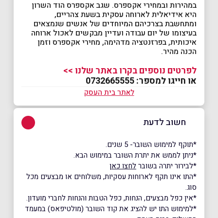
במהירות ובמחירי אקספרס. שגב אקספרס הוד השרון
היא אידיאלית לארוחה עסקית בשעת צהריים,
ומתחשבת בצרכיהם המיוחדים של אנשים שנמצאים
בעיצומו של יום עבודה ועדיין מבקשים לאכול ארוחה
איכותית, בפרזנטציה מדהימה, מחירי אקספרס וזמן
הכנה מהיר.
לפרטים נוספים בקרו באתר שלנו >>
או חייגו למספר: 0732665555
לאתר בית העסק
חשוב לדעת
*תוקף למימוש השובר- 5 שנים.
*ניתן לממש את יתרת השובר במימוש הבא.
*לבירור יתרה בשובר
לחצו כאן
*התו אינו תקף לארוחות עסקיות, משלוחים או מבצעים מכל
סוג.
*אין כפל מבצעים, הנחות, כפל הטבות והנחות לחברי מועדון.
*למימוש התו יש להציג את קוד השובר (מולטיפאס) במעמד