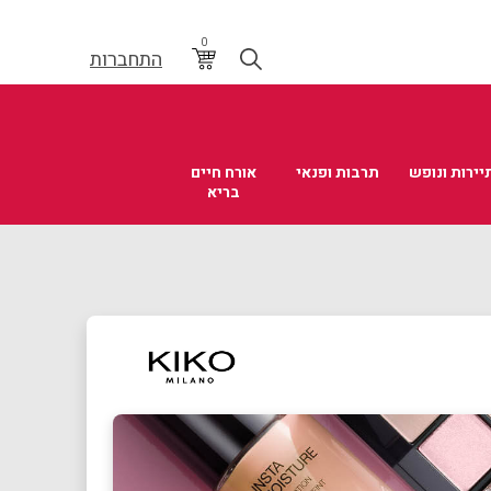
0
התחברות
יירות ונופש
תרבות ופנאי
אורח חיים
בריא