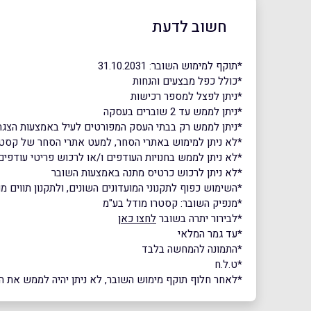
חשוב לדעת
*תוקף למימוש השובר: 31.10.2031
*כולל כפל מבצעים והנחות
*ניתן לפצל למספר רכישות
*ניתן לממש עד 2 שוברים בעסקה
*ניתן לממש רק בבתי העסק המפורטים לעיל באמצעות הצגת
*לא ניתן למימוש באתרי הסחר, למעט אתרי הסחר של קסטרו, קסטרו 
*לא ניתן לממש בחנויות העודפים ו/או לרכוש פריטי עודפים
*לא ניתן לרכוש כרטיס מתנה באמצעות השובר
*השימוש כפוף לתקנוני המועדונים השונים, ולתקנון תווים מ
*מנפיק השובר: קסטרו מודל בע"מ
*לבירור יתרה בשובר
לחצו כאן
*עד גמר המלאי
*התמונה להמחשה בלבד
*ט.ל.ח
*לאחר חלוף תוקף מימוש השובר, לא ניתן יהיה לממש את הש