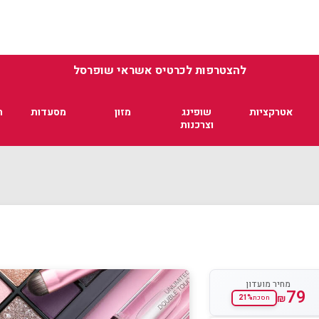
להצטרפות לכרטיס אשראי שופרסל
אטרקציות
שופינג
מזון
מסעדות
ת
וצרכנות
מחיר מועדון
79
₪
21%
חסכת