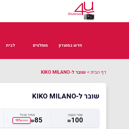
חדש במועדון
מומלצים
לבית
דף הבית
>
שובר ל-KIKO MILANO
שובר ל-KIKO MILANO
שווי הטבה
מחיר מוזל
85
100
₪
₪
15%
חסכת