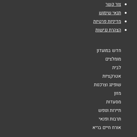
צור קשר
תנאי שימוש
נושא
*
מדיניות פרטיות
הצהרת נגישות
אנא חזרו אלי בקשר ל...
הודעה
*
חדש במועדון
מומלצים
לבית
אטרקציות
שופינג וצרכנות
מזון
שליחה
מסעדות
תיירות ונופש
תרבות ופנאי
אורח חיים בריא