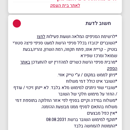
לאתר בית העסק
חשוב לדעת
*לרשימת הסניפים המלאה ושעות פעילות
לחצו
*השוברים יכובדו בכלל סניפי הרשת למעט סניפי פיצה סטורי
בוטיק - קריית אונו, פתח תקווה, רמת השרון, נהריה,גבעת
שמואל ומרכז שפירא
*מרבית סניפי הרשת כשרים למהדרין יש להתעדכן
באתר
הספק
*ניתן לממש במקום / ע"י טייק אווי.
*השובר אינו כולל דמי משלוח
*שוברי שווי ניתנים למימוש מלא בלבד. לא יינתן זיכוי / עודף
/ החזר על מימוש חלקי של השובר
*משלוח במידה וקיים בסניף לפי אזור החלוקה בתוספת דמי
משלוח בהתאם לסניף ממנו מבוצעת ההזמנה.
*אין כפל מבצעים
*תוקף למימוש השובר ברשת 08.08.2031
*התמונות להמחשה בלבד