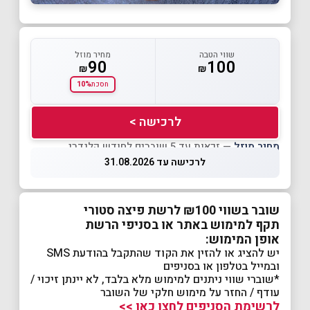
שווי הטבה
מחיר מוזל
90
100
₪
₪
10%
חסכת
לרכישה >
מחיר מוזל
— זכאות עד 5 שוברים לחודש קלנדרי
לרכישה עד 31.08.2026
שובר בשווי ₪100 לרשת פיצה סטורי
תקף למימוש באתר או בסניפי הרשת
אופן המימוש:
יש להציג או להזין את הקוד שהתקבל בהודעת SMS
ובמייל בטלפון או בסניפים
*שוברי שווי ניתנים למימוש מלא בלבד, לא יינתן זיכוי /
עודף / החזר על מימוש חלקי של השובר
לרשימת הסניפים לחצו כאן >>