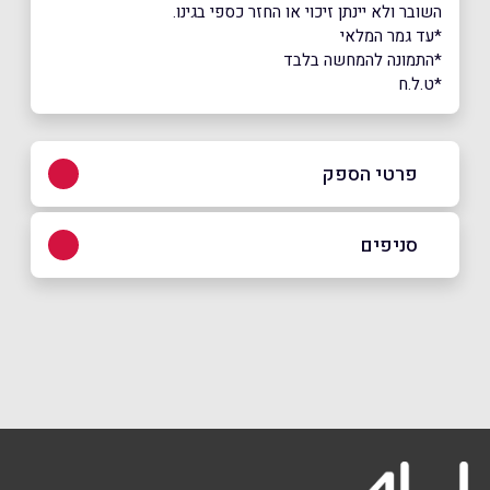
השובר ולא יינתן זיכוי או החזר כספי בגינו.
*עד גמר המלאי
*התמונה להמחשה בלבד
*ט.ל.ח
פרטי הספק
050-400-3223
סניפים
באינסטגרם
גבעת שמואל
זבוטינסקי 514
050-400-3223
שם מלא
*
טלפון
*