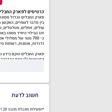
כרטיסים לפארק החבלים
פארק החבלים הגדול מסוגו 
בין מדבר לשמיים, האקשן מ
עולים, זוחלים, מטלטלים, נ
זהו הבילוי היחיד מסוגו בא
כ- 700 מטר של מסלולי אקשן ב 3 רמות קושי:
נדנדות, אומגות, רשתות טיפ
פארק החבלים הוקם בידע וב
המבוצעת ע"י צוות ההדרכה 
חשוב לדעת
*הפעילות מוגבלת מגובה 1.20 מטר, מגיל 6+ ועד משקל 120 ק"ג