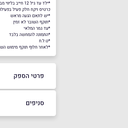
*ילד עד גיל 12 חייב בליווי מבוגר צמוד מעל גיל 18 (המבוגר ירכוש
כרטיס ויקח חלק פעיל בפעילו
*יש לתאם הגעה מראש
*תוקף השובר לא זמין
*עד גמר המלאי
*התמונה להמחשה בלבד
*ט.ל.ח
*לאחר חלוף תוקף מימוש השובר,
פרטי הספק
08-6370022
סניפים
באתר
בפייסבוק
אילת