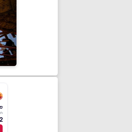
פא
חו
 ₪