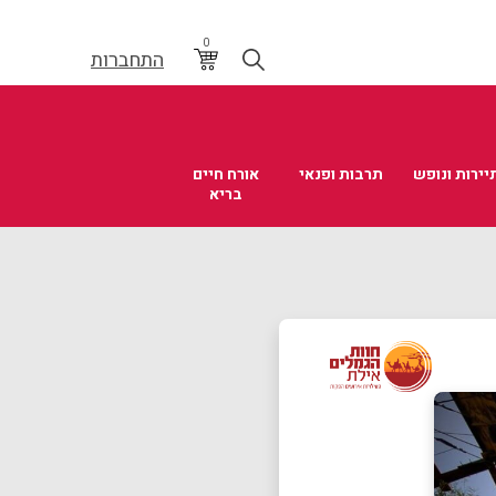
0
התחברות
יירות ונופש
תרבות ופנאי
אורח חיים
בריא