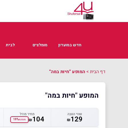
חדש במועדון
מומלצים
לבית
דף הבית
>
המופע "חיות במה"
המופע "חיות במה"
שווי הטבה
מחיר מוזל
104
129
₪
₪
19%
חסכת