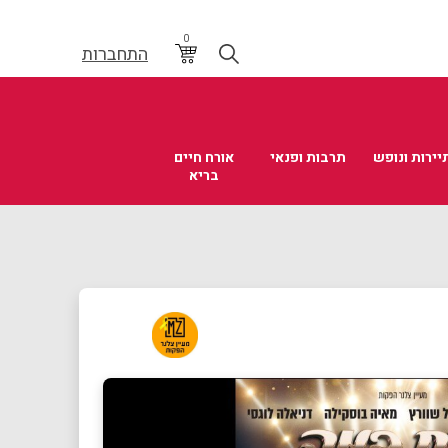
0
התחברות
יירות ונופש
תרבות ופנאי
אורח חיים
בריא