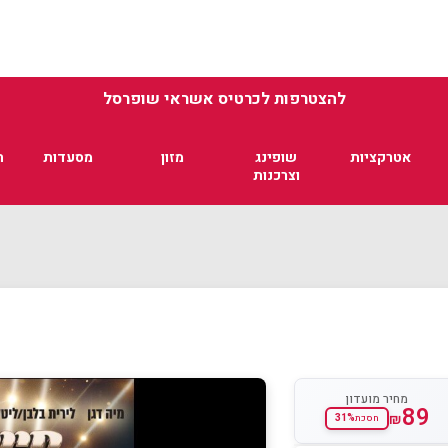
להצטרפות לכרטיס אשראי שופרסל
אטרקציות
שופינג
מזון
מסעדות
ת
וצרכנות
מחיר מועדון
89
₪
31%
חסכת