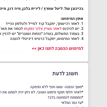
בכיכובן של: ליטל שוורץ / לירית בלבן, מיה דגן, מיה
אופן המימוש:
1. לאחר רכישתך, יתקבל קוד למייל ולטלפון הנייד
2. יש להיכנס
לאתר
מעיין צלנר הפקות
לבחור את תארי
3. בעמוד התשלום, בשדה "הנחות ושוברים" יש להזין את הקוד שהתקבל ב-SMS
4. לאחר המימוש, יתקבל כרטיס דיגיטלי להצגה
למימוש ההטבה לחצו כאן >>
חשוב לדעת
*משך ההצגה- שעה וחצי ללא הפסקה
*לאחר חלוף תוקף מימוש השובר, לא ניתן יהיה לממש את השוב
*התמונות להמחשה בלבד
*עד גמר המלאי