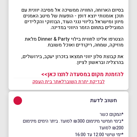
בסיום הארוחה, החוויה ממשיכה אל מסיבה יוונית עם
תוכן אומנותי יוצא דופן - הופעות של מיטב האמנים
מיוון ומישראל בליווי נגני העוד, הבוזוקי והקלידים
המובילים בתחום הזמר היווני במדינה.
הצטרפו אלינו לחווית בילוי Dinner & Party מלאת
מוזיקה, שמחה, ריקודים ואוכל משובח.
את קבוצת סלון יווני תמצאו בזכרון יעקב, בירושלים,
בהרצליה ובראשון לציון.
להזמנת מקום במסעדה לחצו כאן>>
לבדיקת יתרת השובר
לאתר בית העסק
חשוב לדעת
*המקום כשר
*בימי חמישי מינימום ₪300 לסועד. ביתר הימים מינימום
₪200 לסועד
*ימי שישי 12:00 עד 16:00