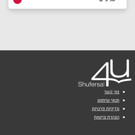
באתר
בפייסבוק
באינסטגרם
ירושלים
מתחם התחנה הראשונה דוד רמז 4
052-5575075
שם מלא
*
טלפון
*
אימייל
*
צור קשר
נושא
*
תנאי שימוש
מדיניות פרטיות
אנא חזרו אלי בקשר ל...
הצהרת נגישות
הודעה
*