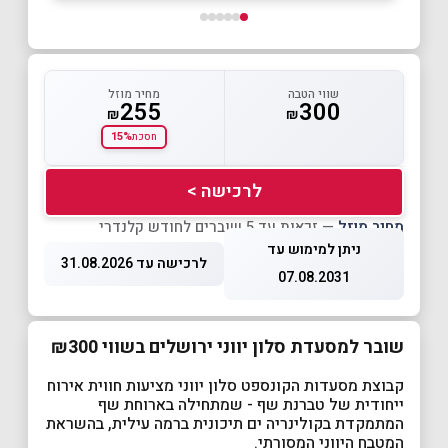
שווי הטבה
מחיר מוזל
255
300
₪
₪
15%
חסכת
לרכישה >
מחיר מוזל
— זכאות עד 5 שוברים לחודש קלנדרי
ניתן למימוש עד
לרכישה עד 31.08.2026
07.08.2031
שובר למסעדת סלון יווני ירושלים בשווי ₪300
קבוצת מסעדות הקונספט סלון יווני מציעות חווית אירוח
ייחודית של טברנת שף - שמתחילה בארוחת שף
המתמקדת בקולינריה ים תיכונית ברמה עילית, בהשראת
המטבח היווני המסורתי.