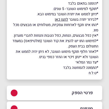
*הזמנה בתאום בלבד
*תוקף למימוש השובר- 5 שנים.
*ניתן לממש את יתרת השובר במימוש הבא.
*לבירור יתרה בשובר
לחצו כאן
*התו אינו תקף לארוחות עסקיות, משלוחים או מבצעים מכל
סוג.
*אין כפל מבצעים, הנחות, כפל הטבות והנחות לחברי מועדון.
*למימוש התו יש להציג את קוד השובר (מולטיפאס) במעמד
התשלום בבית העסק.
*לאחר חלוף תוקף מימוש השובר, לא ניתן יהיה לממש את
השובר ולא יינתן זיכוי או החזר כספי בגינו.
*עד גמר המלאי
*התמונה להמחשה בלבד
*ט.ל.ח
פרטי הספק
052-5575075
סניפים