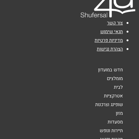
דרך עכו חיפה 192
04-8133090
נושא
*
צור קשר
אנא חזרו אלי בקשר ל...
תנאי שימוש
כרמיאל
מדיניות פרטיות
הודעה
*
הצהרת נגישות
קניון חוצות מעלה כמון 5
חדש במועדון
ירושלים
מומלצים
לבית
עמק רפאים 40
שליחה
אטרקציות
שופינג וצרכנות
מזון
מסעדות
תיירות ונופש