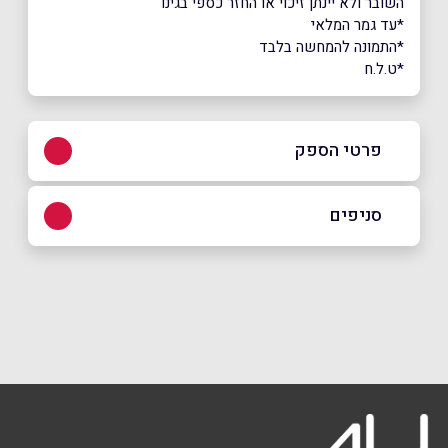
השובר ולא יינתן זיכוי או החזר כספי בגינו
*עד גמר המלאי
*התמונה להמחשה בלבד
*ט.ל.ח
פרטי הספק
באתר
בפייסבוק
באינסטגרם
ביוטיוב
סניפים
באר שבע
שם מלא
*
שד׳ דוד טוביהו 125
08-6253119
טלפון
*
קרית ביאליק
אימייל
*