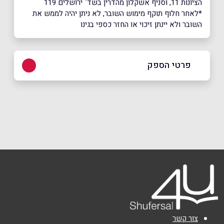
הציונות 11, וסניף אשקלון מהדרין בשד` ירושלים 119
*לאחר חלוף תוקף מימוש השובר, לא ניתן יהיה לממש את
השובר ולא יינתן זיכוי או החזר כספי בגינו
פרטי הספק
1700-70-70-70
באתר
בפייסבוק
באינסטגרם
ביוטיוב
שם מלא
*
טלפון
*
צור קשר