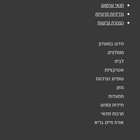
אימייל
*
תנאי שימוש
מדיניות פרטיות
הצהרת נגישות
נושא
*
אנא חזרו אלי בקשר ל...
חדש במועדון
הודעה
*
מומלצים
לבית
אטרקציות
שופינג וצרכנות
מזון
מסעדות
שליחה
תיירות ונופש
תרבות ופנאי
אורח חיים בריא