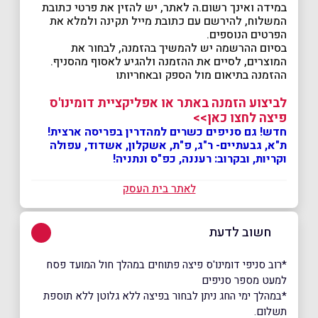
במידה ואינך רשום.ה לאתר, יש להזין את פרטי כתובת
המשלוח, להירשם עם כתובת מייל תקינה ולמלא את
הפרטים הנוספים.
בסיום ההרשמה יש להמשיך בהזמנה, לבחור את
המוצרים, לסיים את ההזמנה ולהגיע לאסוף מהסניף.
ההזמנה בתיאום מול הספק ובאחריותו
לביצוע הזמנה באתר או אפליקציית דומינו'ס
פיצה לחצו כאן>>
חדש! גם סניפים כשרים למהדרין בפריסה ארצית!
ת"א, גבעתיים- ר"ג, פ"ת, אשקלון, אשדוד, עפולה
וקריות, ובקרוב: רעננה, כפ"ס ונתניה!
לאתר בית העסק
חשוב לדעת
*רוב סניפי דומינו'ס פיצה פתוחים במהלך חול המועד פסח
למעט מספר סניפים
​​​​​​​*במהלך ימי החג ניתן לבחור בפיצה ללא גלוטן ללא תוספת
תשלום.