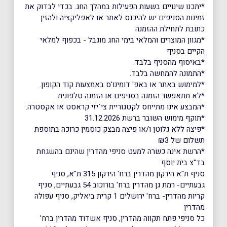
*יתכנו שינויים בשעות הפעילות במהלך החג. בכדי לבדוק את
זמינות הסניפים יש להיכנס לאתר או לאפליקציה ולהזין
כתובת לתחילת ההזמנה
*מגוון המוצרים והמלאי בימי החג מוגבל - בכפוף למלאי
הקיים בסניף
*באיסוף מהסניף בלבד.
*התמונה להמחשה בלבד.
*למימוש באתר או באפ' דומינו'ס באמצעות קוד הקופון.
*לא תתאפשר הזמנה בסניפים או הזמנה טלפונית.
*המבצע אינו מתייחס לקטגוריית צי`יזי קראסט או אקסטרה.
*תוקף מימוש השובר ברשת 31.12.2026
*פיצה ללא גלוטן ו/או פיצה מבצק כוסמין כרוכה בתוספת
תשלום של ₪3
*הרשת אינה כשרה למעט סניפי מהדרין שהינם בהשגחת
בד"צ בית יוסף
סניף ת"א הירקון מהדרין ברח' הירקון 315 ת"א, סניף
גבעתיים- רמת גן מהדרין ברח' בורוכוב 54 גבעתיים, סניף
קריות מהדרין- ברח' ירושלים 1 קרית ביאליק, סניף עפולה
מהדרין
כל סניפי פתח תקווה מהדרין, סניף אשדוד מהדרין ברח'