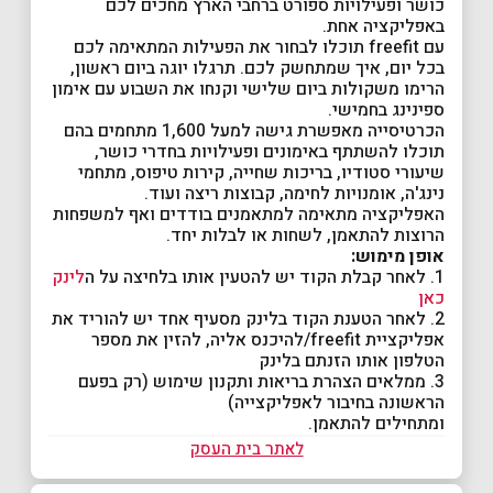
כושר ופעילויות ספורט ברחבי הארץ מחכים לכם
באפליקציה אחת.
עם freefit תוכלו לבחור את הפעילות המתאימה לכם
בכל יום, איך שמתחשק לכם. תרגלו יוגה ביום ראשון,
הרימו משקולות ביום שלישי וקנחו את השבוע עם אימון
ספינינג בחמישי.
הכרטיסייה מאפשרת גישה למעל 1,600 מתחמים בהם
תוכלו להשתתף באימונים ופעילויות בחדרי כושר,
שיעורי סטודיו, בריכות שחייה, קירות טיפוס, מתחמי
נינג'ה, אומנויות לחימה, קבוצות ריצה ועוד.
האפליקציה מתאימה למתאמנים בודדים ואף למשפחות
הרוצות להתאמן, לשחות או לבלות יחד.
אופן מימוש:
1. לאחר קבלת הקוד יש להטעין אותו בלחיצה על ה
לינק
כאן
2. לאחר הטענת הקוד בלינק מסעיף אחד יש להוריד את
אפליקציית freefit/להיכנס אליה, להזין את מספר
הטלפון אותו הזנתם בלינק
3. ממלאים הצהרת בריאות ותקנון שימוש (רק בפעם
הראשונה בחיבור לאפליקצייה)
ומתחילים להתאמן.
לאתר בית העסק