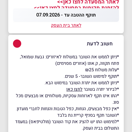
לאתר המסעדה לחצו כאן>>
להזמנת מקומות במסעדה לחצו כאן>>
תוקף ההטבה עד - 07.09.2026
לאתר בית העסק
חשוב לדעת
*ניתן לממש את השובר במשלוח לאיזורים: גבעת שמואל,
פתח תקווה, ק.אונו (אזורים מסוימים)
*עלות משלוח ₪25
*תוקף למימוש השובר- 5 שנים.
*ניתן לממש את יתרת השובר במימוש הבא.
*לבירור יתרה בשובר
לחצו כאן
*התו אינו תקף לארוחות עסקיות, משלוחים או מבצעים מכל
סוג.
*אין כפל מבצעים, הנחות, כפל הטבות והנחות לחברי מועדון.
*השובר תקף בסניף קריית גת בלבד
*למימוש התו יש להציג את קוד השובר (מולטיפאס) במעמד
התשלום בבית העסק.