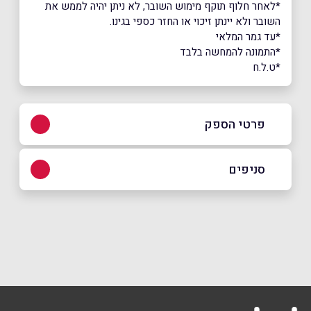
*לאחר חלוף תוקף מימוש השובר, לא ניתן יהיה לממש את
השובר ולא יינתן זיכוי או החזר כספי בגינו.
*עד גמר המלאי
*התמונה להמחשה בלבד
*ט.ל.ח
פרטי הספק
052-2270900
סניפים
באתר
באינסטגרם
בוואטסאפ
גבעת שמואל
זבוטניסקי 512
052-2270900
שם מלא
*
טלפון
*