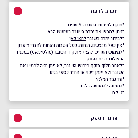
חשוב לדעת
*תוקף למימוש השובר- 5 שנים
*ניתן לממש את יתרת השובר במימוש הבא
*לבירור יתרה בשובר
לחצו כאן
*אין כפל מבצעים, הנחות, כפל הטבות והנחות לחברי מועדון
*למימוש התו יש להציג את קוד השובר (מולטיפאס) במעמד
התשלום בבית העסק
*לאחר חלוף תוקף מימוש השובר, לא ניתן יהיה לממש את
השובר ולא יינתן זיכוי או החזר כספי בגינו
*עד גמר המלאי
*התמונה להמחשה בלבד
*ט.ל.ח
פרטי הספק
052-6487800