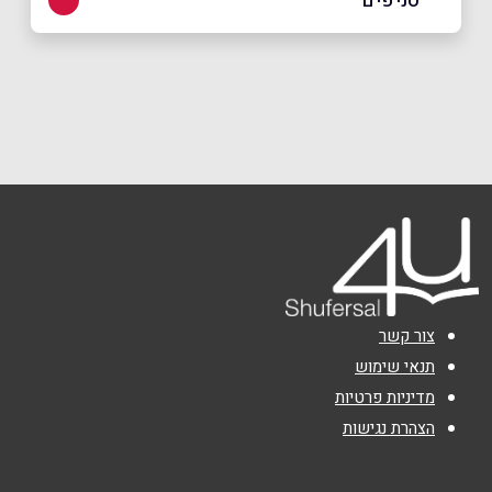
סניפים
באתר
מושב מנות
33
052-6487800
שם מלא
*
טלפון
*
אימייל
*
צור קשר
נושא
*
תנאי שימוש
מדיניות פרטיות
אנא חזרו אלי בקשר ל...
הצהרת נגישות
הודעה
*