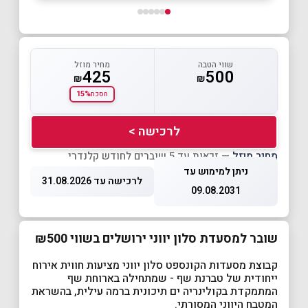
שווי הטבה
מחיר מוזל
425
500
₪
₪
15%
חסכת
לרכישה >
מחיר מוזל
— זכאות עד 5 שוברים לחודש קלנדרי
ניתן למימוש עד
לרכישה עד 31.08.2026
09.08.2031
שובר למסעדת סלון יווני ירושלים בשווי ₪500
קבוצת מסעדות הקונספט סלון יווני מציעות חווית אירוח
ייחודית של טברנת שף - שמתחילה בארוחת שף
המתמקדת בקולינריה ים תיכונית ברמה עילית, בהשראת
המטבח היווני המסורתי.