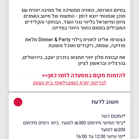
בסיום הארוחה, החוויה ממשיכה אל מסיבה יוונית עם
תוכן אומנותי יוצא דופן - הופעות של מיטב האמנים
מיוון ומישראל בליווי נגני העוד, הבוזוקי והקלידים
המובילים בתחום הזמר היווני במדינה.
הצטרפו אלינו לחווית בילוי Dinner & Party מלאת
מוזיקה, שמחה, ריקודים ואוכל משובח.
את קבוצת סלון יווני תמצאו בזכרון יעקב, בירושלים,
בהרצליה ובראשון לציון.
להזמנת מקום במסעדה לחצו כאן>>
לבדיקת יתרת השובר
לאתר בית העסק
חשוב לדעת
*המקום כשר
*בימי חמישי מינימום ₪300 לסועד. ביתר הימים מינימום
₪200 לסועד
*ימי שישי 12:00 עד 16:00