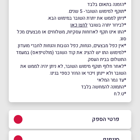
*הזמנה בתאום בלבד
*תוקף למימוש השובר- 5 שנים.
*ניתן לממש את יתרת השובר במימוש הבא.
*לבירור יתרה בשובר
לחצו כאן
*התו אינו תקף לארוחות עסקיות, משלוחים או מבצעים מכל
סוג.
*אין כפל מבצעים, הנחות, כפל הטבות והנחות לחברי מועדון.
*למימוש התו יש להציג את קוד השובר (מולטיפאס) במעמד
התשלום בבית העסק.
*לאחר חלוף תוקף מימוש השובר, לא ניתן יהיה לממש את
השובר ולא יינתן זיכוי או החזר כספי בגינו.
*עד גמר המלאי
*התמונה להמחשה בלבד
*ט.ל.ח
פרטי הספק
052-5575075
סניפים