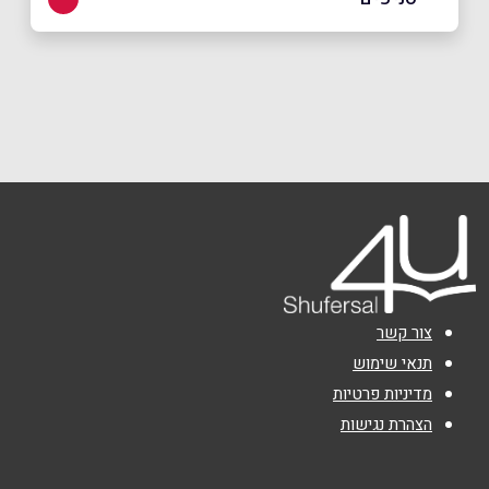
באתר
בפייסבוק
באינסטגרם
ירושלים
מתחם התחנה הראשונה דוד רמז 4
052-5575075
שם מלא
*
טלפון
*
אימייל
*
צור קשר
נושא
*
תנאי שימוש
מדיניות פרטיות
אנא חזרו אלי בקשר ל...
הצהרת נגישות
הודעה
*