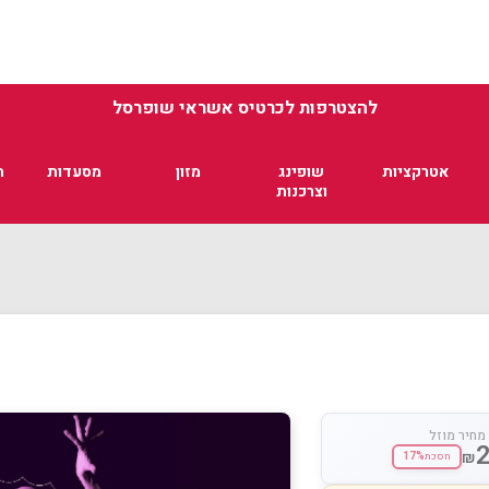
להצטרפות לכרטיס אשראי שופרסל
אטרקציות
שופינג
מזון
מסעדות
ת
וצרכנות
מחיר מוזל
₪
17%
חסכת