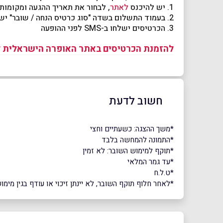
1. יש להיכנס
לאתר
, לבחור את תאריך ההגעה ומקומות 
2. בעמוד התשלום בשדה "סוג כרטיס הנחה / שובר" יש להזין את קוד השובר שהתקבל
3. הכרטיסים ישלחו ב-SMS לפני ההופעה
להזמנת הכרטיסים באתר האופרה הישראלית ל
חשוב לדעת
*משך ההצגה: כשעתיים וחצי
*התמונה להמחשה בלבד
*תוקף למימוש השובר: לא זמין
*עד גמר המלאי
*ט.ל.ח
*לאחר חלוף תוקף השובר, לא יינתן זיכוי או עודף בגין מימ