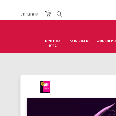
0
התחברות
יירות ונופש
תרבות ופנאי
אורח חיים
בריא