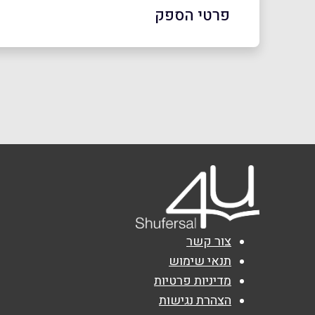
פרטי הספק
03-6927777
באתר
שם מלא
*
טלפון
*
צור קשר
נושא
*
תנאי שימוש
מדיניות פרטיות
אנא חזרו אלי בקשר ל...
הצהרת נגישות