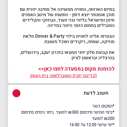
בסיום הארוחה, החוויה ממשיכה אל מסיבה יוונית עם
תוכן אומנותי יוצא דופן - הופעות של מיטב האמנים
מיוון ומישראל בליווי נגני העוד, הבוזוקי והקלידים
המובילים בתחום הזמר היווני במדינה.
הצטרפו אלינו לחווית בילוי Dinner & Party מלאת
מוזיקה, שמחה, ריקודים ואוכל משובח.
את קבוצת סלון יווני תמצאו בזכרון יעקב, בירושלים,
בהרצליה ובראשון לציון.
להזמנת מקום במסעדה לחצו כאן>>
לבדיקת יתרת השובר
לאתר בית העסק
חשוב לדעת
*המקום כשר
*בימי חמישי מינימום ₪300 לסועד. ביתר הימים מינימום
₪200 לסועד
*ימי שישי 12:00 עד 16:00