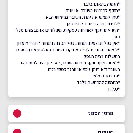
*הזמנה בתאום בלבד
*תוקף למימוש השובר- 5 שנים.
*ניתן לממש את יתרת השובר במימוש הבא.
*לבירור יתרה בשובר
לחצו כאן
*התו אינו תקף לארוחות עסקיות, משלוחים או מבצעים מכל
סוג.
*אין כפל מבצעים, הנחות, כפל הטבות והנחות לחברי מועדון.
*למימוש התו יש להציג את קוד השובר (מולטיפאס) במעמד
התשלום בבית העסק.
*לאחר חלוף תוקף מימוש השובר, לא ניתן יהיה לממש את
השובר ולא יינתן זיכוי או החזר כספי בגינו.
*עד גמר המלאי
*התמונה להמחשה בלבד
*ט.ל.ח
פרטי הספק
052-5575075
סניפים