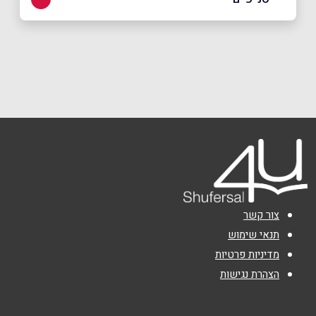
באתר
בפייסבוק
באינסטגרם
ירושלים
מתחם התחנה הראשונה דוד רמז 4
052-5575075
שם מלא
*
טלפון
*
אימייל
*
צור קשר
נושא
*
תנאי שימוש
מדיניות פרטיות
אנא חזרו אלי בקשר ל...
הצהרת נגישות
הודעה
*