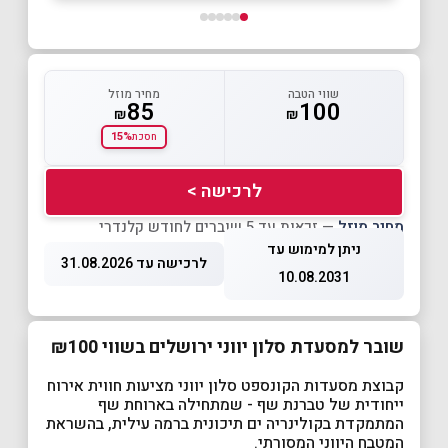
שווי הטבה
מחיר מוזל
85
100
₪
₪
15%
חסכת
לרכישה >
מחיר מוזל
— זכאות עד 5 שוברים לחודש קלנדרי
ניתן למימוש עד
לרכישה עד 31.08.2026
10.08.2031
שובר למסעדת סלון יווני ירושלים בשווי ₪100
קבוצת מסעדות הקונספט סלון יווני מציעות חווית אירוח
ייחודית של טברנת שף - שמתחילה בארוחת שף
המתמקדת בקולינריה ים תיכונית ברמה עילית, בהשראת
המטבח היווני המסורתי.