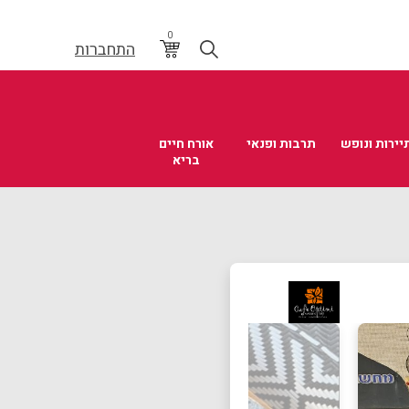
0
התחברות
יירות ונופש
תרבות ופנאי
אורח חיים
בריא