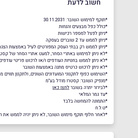
חשוב לדעת
*תוקף למימוש השובר: 30.11.2031
*כולל כפל מבצעים והנחות
*ניתן לפצל למספר רכישות
*ניתן לממש עד 2 שוברים בעסקה
*ניתן לממש רק בבתי העסק המפורטים לעיל באמצעות הצגת
*לא ניתן למימוש באתרי הסחר, למעט אתרי הסחר של קסטרו, קסטרו 
*לא ניתן לממש בחנויות העודפים ו/או לרכוש פריטי עודפים
*לא ניתן לרכוש כרטיס מתנה באמצעות השובר
*השימוש כפוף לתקנוני המועדונים השונים, ולתקנון תווים מ
*מנפיק השובר: קסטרו מודל בע"מ
*לבירור יתרה בשובר
לחצו כאן
*עד גמר המלאי
*התמונה להמחשה בלבד
*ט.ל.ח
*לאחר חלוף תוקף מימוש השובר, לא ניתן יהיה לממש את הש