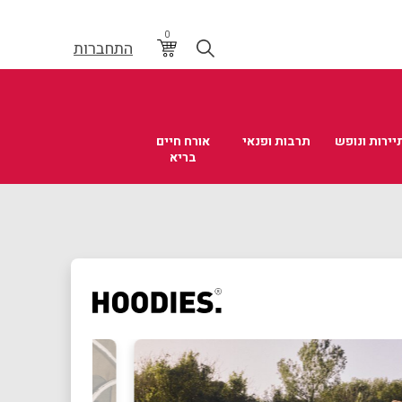
0
התחברות
יירות ונופש
תרבות ופנאי
אורח חיים
בריא