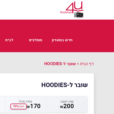
חדש במועדון
מומלצים
לבית
דף הבית
>
שובר ל-HOODIES
שובר ל-HOODIES
שווי הטבה
מחיר מוזל
170
200
₪
₪
15%
חסכת