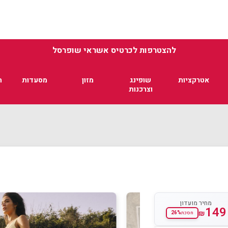
להצטרפות לכרטיס אשראי שופרסל
אטרקציות
שופינג
מזון
מסעדות
ת
וצרכנות
מחיר מועדון
149
₪
26%
חסכת