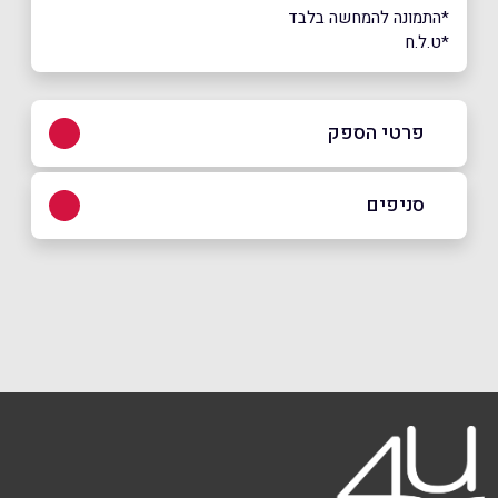
*התמונה להמחשה בלבד
*ט.ל.ח
פרטי הספק
0796-950-350
סניפים
באתר
בפייסבוק
באינסטגרם
ירושלים
ימין משה 4, משכנות שאננים, ירושלים
0796-950-350
שם מלא
*
טלפון
*