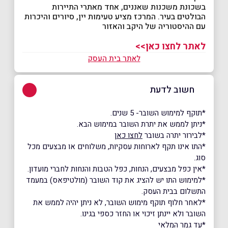
בשכונת משכנות שאננים, אחד מאתרי התיירות
הבולטים בעיר. המרכז מציע טעימות יין, סיורים והיכרות
עם ההיסטוריה של היקב והאזור
לאתר לחצו כאן>>
לאתר בית העסק
חשוב לדעת
*תוקף למימוש השובר- 5 שנים.
*ניתן לממש את יתרת השובר במימוש הבא.
*לבירור יתרה בשובר
לחצו כאן
*התו אינו תקף לארוחות עסקיות, משלוחים או מבצעים מכל
סוג.
*אין כפל מבצעים, הנחות, כפל הטבות והנחות לחברי מועדון.
*למימוש התו יש להציג את קוד השובר (מולטיפאס) במעמד
התשלום בבית העסק.
*לאחר חלוף תוקף מימוש השובר, לא ניתן יהיה לממש את
השובר ולא יינתן זיכוי או החזר כספי בגינו.
*עד גמר המלאי