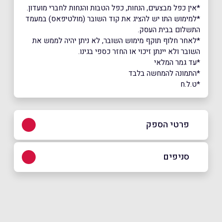
*אין כפל מבצעים, הנחות, כפל הטבות והנחות לחברי מועדון.
*למימוש התו יש להציג את קוד השובר (מולטיפאס) במעמד
התשלום בבית העסק.
*לאחר חלוף תוקף מימוש השובר, לא ניתן יהיה לממש את
השובר ולא יינתן זיכוי או החזר כספי בגינו.
*עד גמר המלאי
*התמונה להמחשה בלבד
*ט.ל.ח
פרטי הספק
0507714171
סניפים
באתר
אשקלון
רחוב הכרם שוק עירוני אשקלון
0507714171