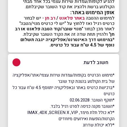
להגיע לקופות/עמדות שירות עצמי בכל אחד מבתי
הקולנוע ברשת ולהציג את קוד השובר שקיבלתם.
אופן המימוש באתר:
למימוש ההטבה
באתר פלאנט
/
רב חן
- יש לבחור
כרטיס רגיל ואז ללחוץ על "יש לי כרטיס מנוי/הטבה"
לאחר מכן לבחור "
מנוי שובר/קוד הטבה פלאנט או רב
חן
" ולהזין תחת שדה זה את הקוד השובר שקיבלת.
*במימוש דרך האינטרנט/אפליקציה יגבה תשלום
נוסף של 4.5 ש"ח עבור כל כרטיס.
חשוב לדעת
*מימוש הכרטיס בקופות/עמדות שירות עצמי/אתר/אפליקציה
של בית הקולנוע בהצגת קוד שובר
*ברכישת כרטיס באתר ובאפליקציה יתווסף 4.5 ש"ח עבור כל
כרטיס
*תוקף השובר: 02.06.2028
*השובר מקנה כניסה לסרט רגיל בלבד.
*לא כולל תלת מימד, IMAX ,4DX ,SCREEN X ,VIP
הקרנות/הופעות ואירועים מיוחדים
*ללא יכולת שדרוג