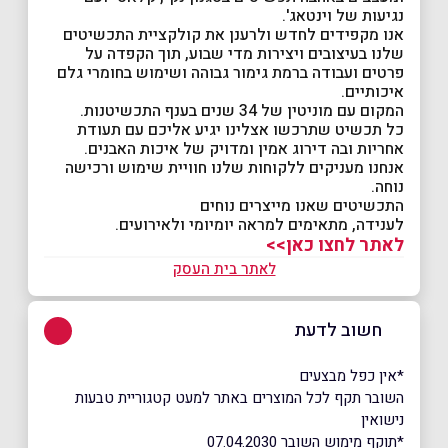
נגיעות של וינטאג'.
אנו מקפידים לחדש ולרענן את קולקציית התכשיטים
שלנו בעיצובים ויצירות מדי שבוע, תוך הקפדה על
פרטים ועבודה ברמת גימור גבוהה ושימוש בחומרי גלם
איכותיים.
המקום עם מוניטין של 34 שנים בענף התכשיטנות.
כל תכשיט שתרכשו אצלינו יגיע אליכם עם תעודת
אחריות ובה דירוג אמין ומדויק של איכות האבנים.
אנחנו מעניקים ללקוחות שלנו חוויית שימוש ורכישה
נוחה.
התכשיטים שאנו מייצרים נוחים
לענידה, מתאימים למראה יומיומי ולאירועים.
לאתר לחצו כאן>>
לאתר בית העסק
חשוב לדעת
*אין כפל מבצעים
השובר תקף לכל המוצרים באתר למעט קטגוריית טבעות
נישואין
*תוקף מימוש השובר 07.04.2030