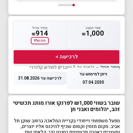
שווי הטבה
מחיר מוזל
914
1,000
₪
₪
9%
חסכת
לרכישה >
מחיר מוזל
— זכאות עד 5 שוברים לחודש קלנדרי
ניתן למימוש עד
לרכישה עד 31.08.2026
07.04.2030
שובר בשווי ₪1,000 לפרנקו אורו מותג תכשיטי
זהב, יהלומים ואבני חן
מפעל משפחתי וייחודי בקריית המלאכה ברחוב שוקן תל
אביב. מקום מזמין וקסום שכיף להיכנס אליו יוצרים,
ומעצבים באהבה תכשיטים בסגנון נקי, קלאסי ועם