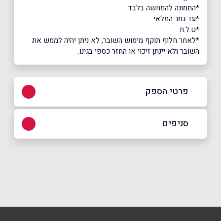
*התמונה להמחשה בלבד
*עד גמר המלאי
*ט.ל.ח
*לאחר חלוף תוקף מימוש השובר, לא ניתן יהיה לממש את
השובר ולא יינתן זיכוי או החזר כספי בגינו.
פרטי הספק
03-6818591
סניפים
באתר
בפייסבוק
באינסטגרם
ביוטיוב
שוקן
27 קומה 4
03-6818591
שם מלא
*