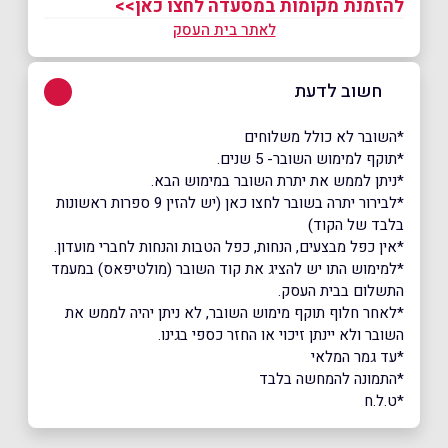
להזמנת מקומות במסעדה לחצו כאן>>
לאתר בית העסק
חשוב לדעת
*השובר לא כולל משלוחים
*תוקף למימוש השובר- 5 שנים.
*ניתן לממש את יתרת השובר במימוש הבא.
*לבירור יתרה בשובר לחצו כאן (יש להזין 9 ספרות ראשונות
בלבד של הקוד)
*אין כפל מבצעים, הנחות, כפל הטבות והנחות לחברי מועדון.
*למימוש התו יש להציג את קוד השובר (מולטיפאס) במעמד
התשלום בבית העסק.
*לאחר חלוף תוקף מימוש השובר, לא ניתן יהיה לממש את
השובר ולא יינתן זיכוי או החזר כספי בגינו.
*עד גמר המלאי
*התמונה להמחשה בלבד
*ט.ל.ח