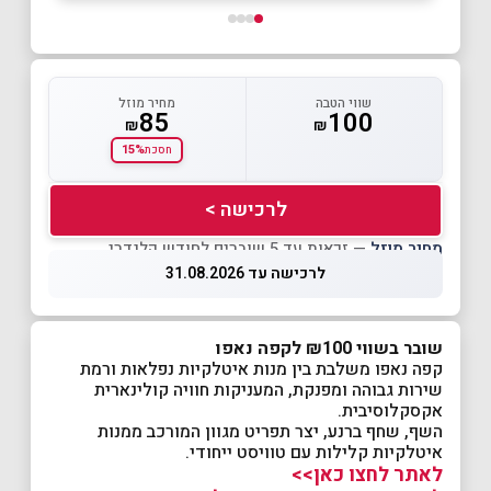
שווי הטבה
מחיר מוזל
85
100
₪
₪
15%
חסכת
לרכישה >
מחיר מוזל
— זכאות עד 5 שוברים לחודש קלנדרי
לרכישה עד 31.08.2026
שובר בשווי ₪100 לקפה נאפו
קפה נאפו משלבת בין מנות איטלקיות נפלאות ורמת
שירות גבוהה ומפנקת, המעניקות חוויה קולינארית
אקסקלוסיבית.
השף, שחף ברנע, יצר תפריט מגוון המורכב ממנות
איטלקיות קלילות עם טוויסט ייחודי.
לאתר לחצו כאן>>