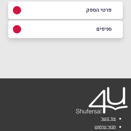
פרטי הספק
03-698-9819
סניפים
באתר
בפייסבוק
באינסטגרם
קריית אונו
קרית הדובדבן 7
03-698-9819
שם מלא
*
טלפון
*
אימייל
*
צור קשר
נושא
*
תנאי שימוש