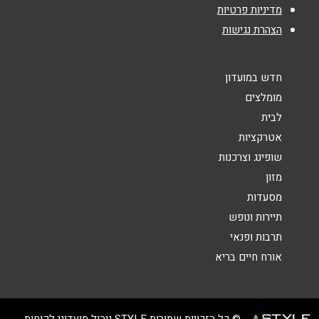
מדיניות פרטיות
אנא חזרו אלי בקשר ל...
הצהרת נגישות
הודעה
*
חדש במועדון
מומלצים
לבית
אטרקציות
שופינג וצרכנות
שליחה
מזון
מסעדות
תיירות ונופש
תרבות ופנאי
אורח חיים בריא
© כל הזכויות שמורות STYLE ניהול מועדוני לקוחות