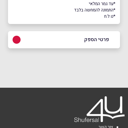
*עד גמר המלאי
*התמונה להמחשה בלבד
*ט.ל.ח
פרטי הספק
03-5058080
שם מלא
*
טלפון
*
אימייל
*
צור קשר