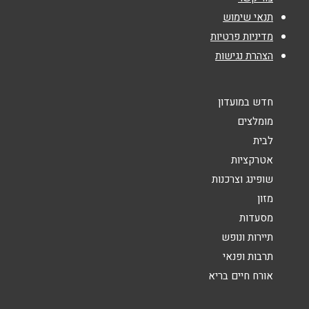
תנאי שימוש
נושא
*
מדיניות פרטיות
אנא חזרו אלי בקשר ל...
הצהרת נגישות
הודעה
*
חדש במועדון
מומלצים
לבית
אטרקציות
שופינג וצרכנות
שליחה
מזון
מסעדות
תיירות ונופש
תרבות ופנאי
אורח חיים בריא