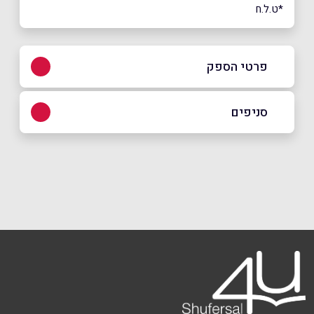
*ט.ל.ח
פרטי הספק
077-938-6172
סניפים
באתר
באינסטגרם
תל אביב
נס ציונה 7
077-938-6172
שם מלא
*
טלפון
*
אימייל
*