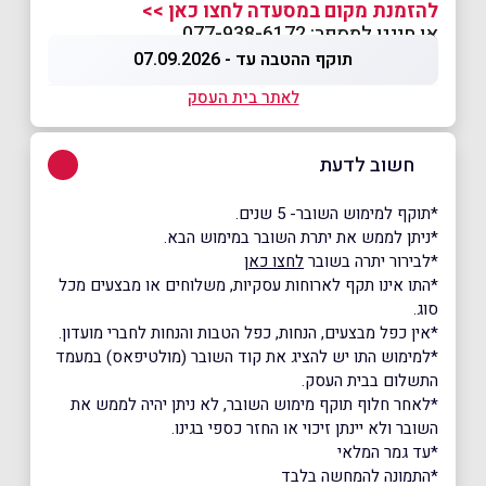
להזמנת מקום במסעדה לחצו כאן >>
או חייגו למספר: 077-938-6172
תוקף ההטבה עד - 07.09.2026
לאתר בית העסק
חשוב לדעת
*תוקף למימוש השובר- 5 שנים.
*ניתן לממש את יתרת השובר במימוש הבא.
*לבירור יתרה בשובר
לחצו כאן
*התו אינו תקף לארוחות עסקיות, משלוחים או מבצעים מכל
סוג.
*אין כפל מבצעים, הנחות, כפל הטבות והנחות לחברי מועדון.
*למימוש התו יש להציג את קוד השובר (מולטיפאס) במעמד
התשלום בבית העסק.
*לאחר חלוף תוקף מימוש השובר, לא ניתן יהיה לממש את
השובר ולא יינתן זיכוי או החזר כספי בגינו.
*עד גמר המלאי
*התמונה להמחשה בלבד