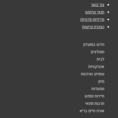
צור קשר
נושא
*
תנאי שימוש
מדיניות פרטיות
אנא חזרו אלי בקשר ל...
הצהרת נגישות
הודעה
*
חדש במועדון
מומלצים
לבית
אטרקציות
שופינג וצרכנות
שליחה
מזון
מסעדות
תיירות ונופש
תרבות ופנאי
אורח חיים בריא