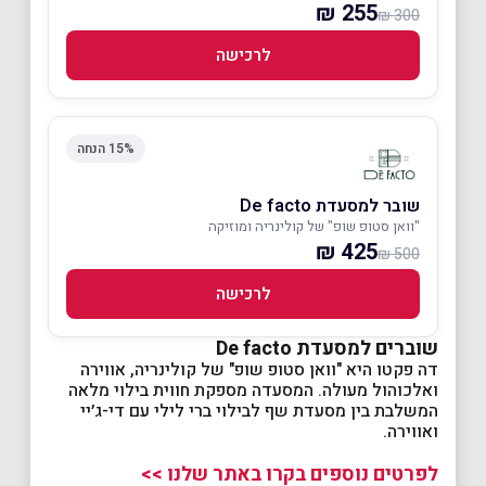
255 ₪
300 ₪
לרכישה
15% הנחה
שובר למסעדת De facto
"וואן סטופ שופ" של קולינריה ומוזיקה
425 ₪
500 ₪
לרכישה
שוברים למסעדת De facto
דה פקטו היא "וואן סטופ שופ" של קולינריה, אווירה
ואלכוהול מעולה. המסעדה מספקת חווית בילוי מלאה
המשלבת בין מסעדת שף לבילוי ברי לילי עם די-ג׳יי
ואווירה.
לפרטים נוספים בקרו באתר שלנו >>