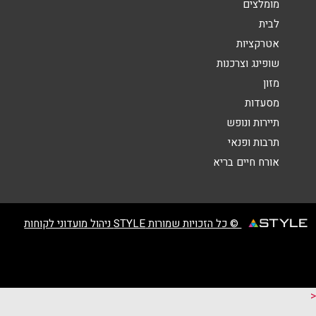
מומלצים
לבית
אילת
אטרקציות
שופינג וצרכנות
מתחם אייס מול קאמפן 8
שליחה
מזון
08-9984059
מסעדות
תיירות ונופש
מודיעין-מכבים-רעות
תרבות ופנאי
אורח חיים בריא
קניון עזריאלי מודיעין לב העיר 2
© כל הזכויות שמורות STYLE ניהול מועדוני לקוחות
אשקלון
גלובוס סנטר צומת המבקיעים
08-9585966
<