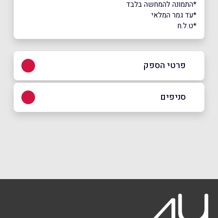
*התמונה להמחשה בלבד
*עד גמר המלאי
*ט.ל.ח
פרטי הספק
6876*
סניפים
באתר
בפייסבוק
תל אביב יפו
הארבעה 5
6876*
שם מלא
*
טלפון
*