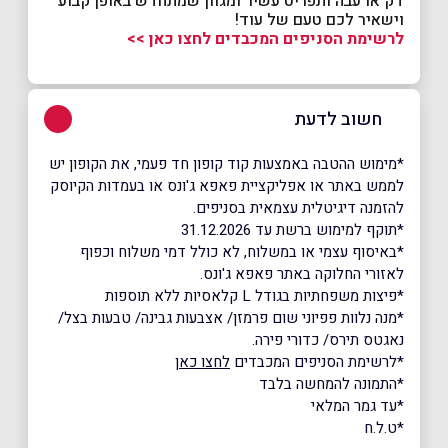
דק או עבה ותפריט עשיר ומגוון שמתחדש באופן קבוע
וישאיר לכם טעם של עוד!
לרשימת הסניפים המכבדים לחצו כאן >>
חשוב לדעת
*מימוש ההטבה באמצעות קוד קופון חד פעמי, את הקופון יש
לממש באתר או אפליקציית פאפא ג'ונס או בעמדות הקיוסק
להזמנה דיגיטלית עצמאית בסניפים.
*תוקף למימוש ברשת עד 31.12.2026
*באיסוף עצמי או במשלוח, לא כולל דמי משלוח וכפוף
לאזורי החלוקה באתר פאפא ג'ונס.
*פיצות משפחתיות בגודל L קלאסיות ללא תוספות
*מנה נלוות פפיוני שום פרמזן/ אצבעות גבינה/ טבעות בצל/
נאגטס תירס/ כדורי פירה.
*לרשימת הסניפים המכבדים
לחצו כאן
*התמונה להמחשה בלבד
*עד גמר המלאי
*ט.ל.ח