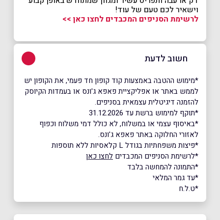
דק או עבה ותפריט עשיר ומגוון שמתחדש באופן קבוע
וישאיר לכם טעם של עוד!
לרשימת הסניפים המכבדים לחצו כאן >>
חשוב לדעת
*מימוש ההטבה באמצעות קוד קופון חד פעמי, את הקופון יש
לממש באתר או אפליקציית פאפא ג'ונס או בעמדות הקיוסק
להזמנה דיגיטלית עצמאית בסניפים.
*תוקף למימוש ברשת עד 31.12.2026
*באיסוף עצמי או במשלוח, לא כולל דמי משלוח וכפוף
לאזורי החלוקה באתר פאפא ג'ונס.
*פיצות משפחתיות בגודל L קלאסיות ללא תוספות
*לרשימת הסניפים המכבדים
לחצו כאן
*התמונה להמחשה בלבד
*עד גמר המלאי
*ט.ל.ח