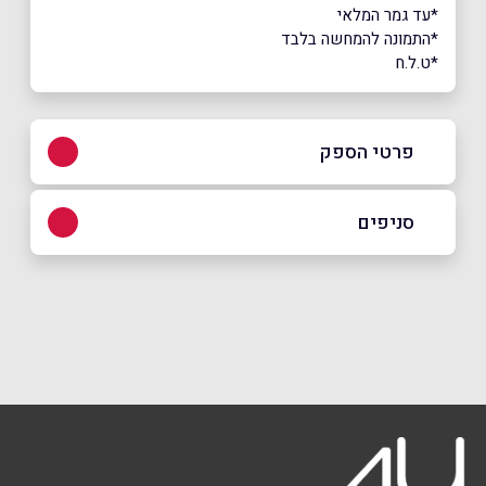
*עד גמר המלאי
*התמונה להמחשה בלבד
*ט.ל.ח
פרטי הספק
073-2665555
סניפים
באתר
בפייסבוק
באינסטגרם
הוד השרון
רח׳ הרקון 2,
073-2665555
שם מלא
*
טלפון
*