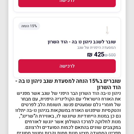
לרכישה
15% הנחה
שובר לשגב ניהון נו בה - הוד השרון
המסעדה היפנית של שגב
425 ₪
500 ₪
לרכישה
שוברים ב15% הנחה למסעדת שגב ניהון נו בה -
הוד השרון
ניהון נו-בה הוד השרון הבר היפני של שגב אשר מפגיש
את האורח הישראלי עם הקולינריה היפנית, עם מבחר
של חומרי גלם שמעטים פגשו. תשומת הלב לפרטים
והטקסיות שיפגוש האורח במשקאות בניהון נו-בה יתלוו
גם כן במנות הייחודיות שיוגשו לו, באווירת ה"שרינג",
מנות לחלוקה למרכז השולחן אשר יוגשו לאורחים
במקצבים שונים בהתאם לכמות הסועדים ולרצונם.
תפריט המסעדה מציע מנות חמות וקרות וסושי מסוגים